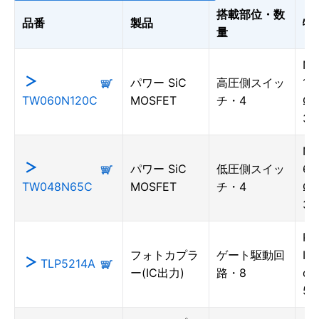
搭載部位・数
品番
製品
特
量
N-
パワー SiC
高圧側スイッ
12
TW060N120C
MOSFET
チ・4
Ω(
3r
N-
パワー SiC
低圧側スイッ
65
TW048N65C
MOSFET
チ・4
Ω(
3r
Ph
フォトカプラ
ゲート駆動回
IC 
TLP5214A
ー(IC出力)
路・8
dri
50