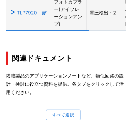
フォトカプラ
Ph
ー(アイソレ
Amp
TLP7920
電圧検出・2
ーションアン
ou
プ)
DI
関連ドキュメント
搭載製品のアプリケーションノートなど、類似回路の設
計・検討に役立つ資料を提供。各タブをクリックして活
用ください。
すべて選択