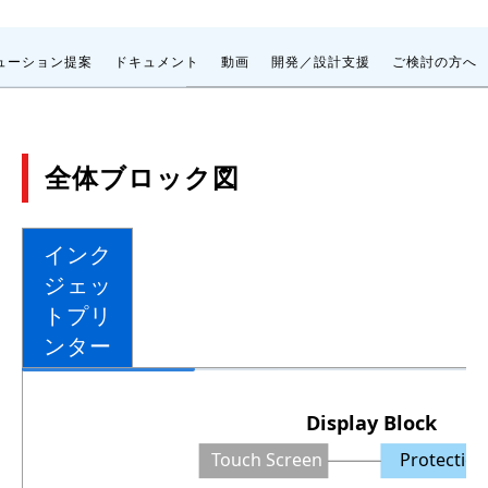
ューション提案
ドキュメント
動画
開発／設計支援
ご検討の方へ
全体ブロック図
インク
ジェッ
トプリ
ンター
Display Block
Touch Screen
Protection