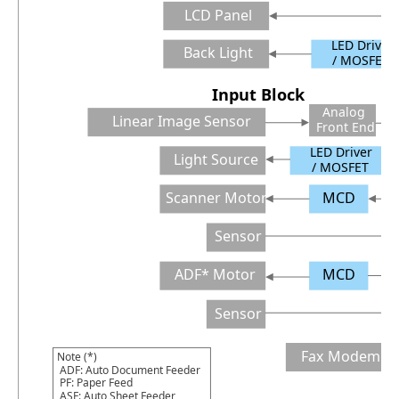
LCD Panel
LED Driver
Back Light
/ MOSFET
Input Block
Analog
Linear Image Sensor
Front End
LED Driver
Light Source
/ MOSFET
Scanner Motor
MCD
Sensor
ADF* Motor
MCD
Sensor
Fax Modem
Note (*)
ADF: Auto Document Feeder
PF: Paper Feed
ASF: Auto Sheet Feeder