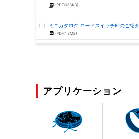
(PDF:933KB)
ミニカタログ ロードスイッチICのご紹
(PDF:1.3MB)
ミニカタログ 東芝の回路保護ソリュー
(PDF:631KB)
コモンドレインタイプ N-ch MOSFETゲ
アプリケーション
(PDF:1.7MB)
Nチャネル MOSFETゲート駆動ICの基礎
(PDF:998KB)