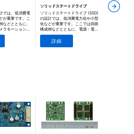
2021年3月
ソリッドステートドライブ
タブレットデ
計では、低消費電
ソリッドステートドライブ (SSD)
タブレットデ
どが重要です。こ
の設計では、低消費電力化や小型
低消費電力化
例などとともに、
化などが重要です。ここでは回路
です。ここで
2021年3月
メラモーション制
構成例などとともに、電源・電源
ともに、電源
た幅広い半導体製
管理部、サージ・ESD保護回路
ー信号入力部
しています。
部、過熱監視部などに適した幅広
部などに適し
詳細
詳細
い半導体製品の情報を提供してい
の情報を提供
ます。
2021年2月
2021年2月