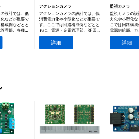
逆流防止機能
チ
アクションカメラ
監視カメラ
チの設計では、低
アクションカメラの設計では、低
監視カメラの設
型化などが重要で
消費電力化や小型化などが重要で
力化や小型化な
路構成例などとと
す。ここでは回路構成例などとと
こでは回路構成
電管理部、各種セ
もに、電源・充電管理部、RF回
電源供給部、カ
部、表示部などに
路部、表示部などに適した幅広い
御部などに適し
導体製品の情報を
半導体製品の情報を提供していま
品の情報を提供
詳細
詳細
。
す。
G, TCK322G, TCK323G
ン