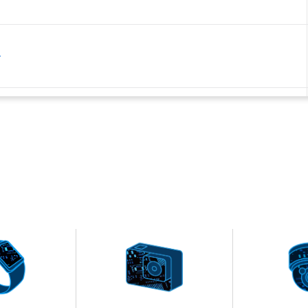
介
ション&スイッチソリューション
ートドライバーICの基礎 (TCK42xGシリーズ)