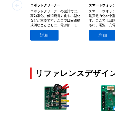
ロードスイッチIC の過電流保護機能と
ロボットクリーナー
スマートウォッ
(PDF:1.1MB)
ロボットクリーナーの設計では、
スマートウオッ
高効率化、低消費電力化や小型化
消費電力化や小
などが重要です。ここでは回路構
す。ここでは回
ロードスイッチICの基礎
成例などとともに、電源部、モー
もに、電源・充
ター駆動部、センサー信号入力部
ンサー信号入力
(PDF:1.0MB)
などに適した幅広い半導体製品の
適した幅広い半
詳細
詳細
情報を提供しています。
提供しています
2 電源切り替え用ロードスイッチIC TCK321
(PDF:1.2MB)
リファレンスデザイ
eFuse IC の基本的な使い方と機能
(PDF:1.4MB)