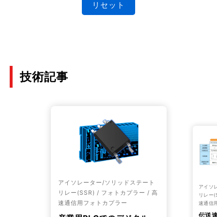
リセット
技術記事
アイソレーター/ソリッドステート
アイソ
リレー(SSR) / フォトカプラー / 高
リレー(S
速通信用フォトカプラー
速通信
伝送速