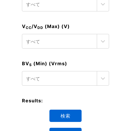
V
/V
(Max) (V)
CC
DD
BV
(Min) (Vrms)
S
Results:
検索