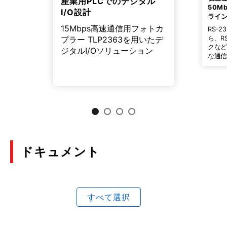
産業用PLCでのデジタル
50M
I/O設計
ライ
15Mbps高速通信用フォトカ
RS-
ら、R
プラー TLP2363を用いたデ
クな
ジタルI/Oソリューション
な通
カプ
いま
ドキュメント
すべて選択