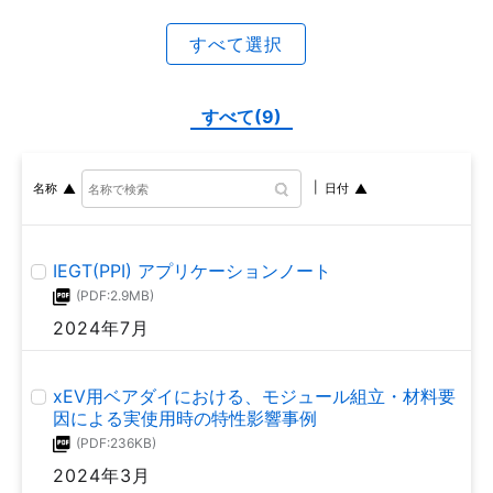
(PDF:1.1MB)
2021年8月
2021年8月
すべて選択
TOLLパッケージ アプリケーションノート
面実装 小信号ダイオード 使用上の注意点
(PDF:1.7MB)
すべて(9)
(PDF:1.4MB)
2021年6月
MM216005
名称
日付
2021年3月
パワーMOSFETのアバランシェエネルギー計算
(PDF:767KB)
昇圧回路用ショットキーバリアダイオードの選定方
2021年4月
IEGT(PPI) アプリケーションノート
法
(PDF:2.9MB)
(PDF:835KB)
2024年7月
抵抗内蔵型トランジスター(BRT)の基礎
2021年3月
(PDF:2.0MB)
2021年3月
xEV用ベアダイにおける、モジュール組立・材料要
絶対最大定格と電気的特性: SiC ショットキーバリ
因による実使用時の特性影響事例
アダイオード アプリケーションノート
(PDF:236KB)
(PDF:529KB)
バイポーラートランジスターアプリケーションノー
2024年3月
ト:熱安定度と放熱設計
2020年8月