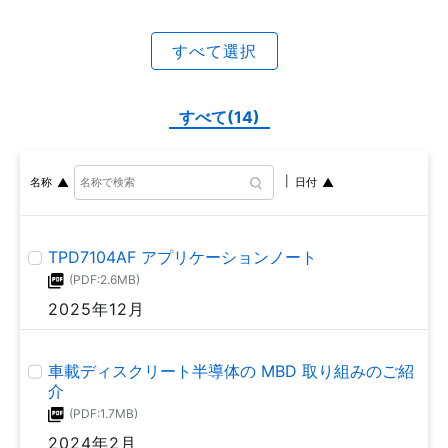
Thermoflagger™ (過熱監視IC) TCTH0シリーズ
アプリケーションノート
すべて選択
(PDF:735KB)
2023年5月
すべて(14)
コモンドレインタイプ N-ch MOSFETゲートドライ
バーICの基礎 (TCK42xGシリーズ)
名称
日付
(PDF:1.7MB)
2022年11月
TPD7104AF アプリケーションノート
(PDF:2.6MB)
オペアンプの信号ゲインとノイズゲイン
2025年12月
(PDF:1.2MB)
2022年9月
車載ディスクリート半導体の MBD 取り組みのご紹
介
eFuseICと従来ヒューズの特性比較
(PDF:1.7MB)
(PDF:1.2MB)
2024年2月