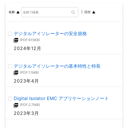
フォトリレー メカニカルリレーからの置換のコツ
名称
日付
MOSFETの安全動作領域のディレーティング方法
(PDF:2.2MB)
(PDF:912KB)
2020年3月
2018年7月
デジタルアイソレーターの安全規格
(PDF:615KB)
リレー用MOSFET 駆動用 フォトボルカプラーの基
2024年12月
本特性と応用設計
MOSFET セルフターンオン現象について
(PDF:1.5MB)
(PDF:1.8MB)
2019年5月
2018年7月
デジタルアイソレーターの基本特性と特長
(PDF:1.1MB)
2023年4月
Photorelay specifications (メカニカルリレー置換)
MOSFETアプリケーションノート_寄生発振、振動
(E-book)
(PDF:1.8MB)
(PDF:2.1MB)
2018年7月
Digital Isolator EMC アプリケーションノート
2018年6月
(PDF:2.7MB)
2023年3月
MOSFETアプリケーションノート_寄生発振、並列
フォトカプラー/フォトリレー 用語説明
接続
(PDF:691KB)
(PDF:1.7MB)