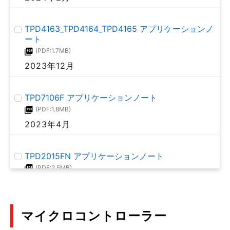
2022年4月
TPD4163_TPD4164_TPD4165 アプリケーションノ
ート
LDOレギュレーター高周波回路向け電源への応用
(PDF:1.7MB)
(PDF:3.0MB)
2023年12月
2022年4月
TPD7106F アプリケーションノート
低電圧で低ドロップアウト・低損失を実現する 2 電
源 LDO
(PDF:1.8MB)
(PDF:928KB)
2023年4月
2021年6月
TPD2015FN アプリケーションノート
LDOレギュレーター 用語集
(PDF:2.5MB)
(PDF:566KB)
2023年2月
2021年3月
マイクロコントローラー
TPD2017FN アプリケーションノート
センサー信号増幅に最適な低ノイズオペアンプ回路
(PDF:2.1MB)