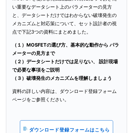
低電圧ワンゲートロジックIC のレベルシフト回路
い重要なデータシート上のパラメーターの見方
への応用
と、データシートだけではわからない破壊発生の
(PDF:573KB)
2021年1月
メカニズムと対応策について、セット設計者の視
点で下記3つの資料にまとめました。
CMOSロジックICの基礎
（１）MOSFETの選び方、基本的な動作から パラ
(PDF:1.5MB)
メーターの見方まで
2021年1月
（２）データシートだけでは足りない、 設計現場
で必要な事項をご説明
CMOSロジックIC使用上の注意点
（３）破壊発生のメカニズムを理解しましょう
(PDF:1.0MB)
2021年1月
資料の詳しい内容は、ダウンロード登録フォーム
ページをご参照ください。
バススイッチの基礎
(PDF:907KB)
2021年1月
ダウンロード登録フォームはこちら