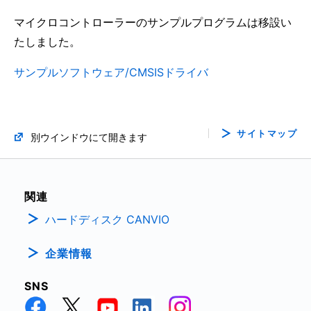
の提案
2023年2月
マイクロコントローラーのサンプルプログラムは移設い
(PDF:922KB)
たしました。
2021年3月
高耐圧インテリジェントパワーデバイス(SSOP30)
サンプルソフトウェア/CMSISドライバ
(PDF:1.2MB)
LDOの自己発熱の考え方と選択方法
2022年1月
(PDF:816KB)
2021年3月
サイトマップ
評価用変換基板 (DIP26からSSOP30)のご紹介
別ウインドウにて開きます
(PDF:1.7MB)
オペアンプ・コンパレーターの基礎
2021年12月
(PDF:1.1MB)
関連
2021年3月
矩形波通電用TPD4162F/TPD4166Fアプリケーショ
ハードディスク CANVIO
ンノート
ロードスイッチICの基礎
(PDF:1.2MB)
企業情報
(PDF:880KB)
2020年3月
2021年3月
SNS
インバータ回路(DC/AC変換)