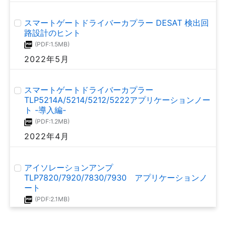
2020年9月
スマートゲートドライバーカプラー DESAT 検出回
路設計のヒント
SiC MOSFETとSi IGBTの損失比較: SiC MOSFET
(PDF:1.5MB)
アプリケーションノート
2022年5月
(PDF:1.1MB)
2020年8月
スマートゲートドライバーカプラー
TLP5214A/5214/5212/5222アプリケーションノー
ト -導入編-
絶対最大定格と電気的特性: SiC MOSFET アプリケ
ーションノート
(PDF:1.2MB)
(PDF:1.2MB)
2022年4月
2020年8月
アイソレーションアンプ
TLP7820/7920/7830/7930 アプリケーションノ
パワー半導体 面実装品 熱設計リーフレット
ート
(PDF:1.7MB)
(PDF:2.1MB)
2020年2月
2021年12月