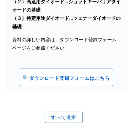
（２）高速用ダイオード…ショットキーバリアダイ
第3世代SiC MOSFETの特長
オードの基礎
(PDF:1.6MB)
（３）特定用途ダイオード…ツェナーダイオードの
2023年6月
基礎
MOSFET SPICE モデルグレード
資料の詳しい内容は、ダウンロード登録フォーム
(PDF:1.9MB)
ページをご参照ください。
2023年5月
パワーMOSFET U-MOSⅩ-H 150V
ダウンロード登録フォームはこちら
(PDF:2.9MB)
2023年4月
電気的特性: パワーMOSFET アプリケーションノー
ト
すべて選択
(PDF:1.5MB)
2023年1月