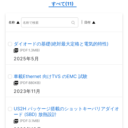
すべて(11)
コモンドレインタイプ N-ch MOSFETゲートドライ
バーICの基礎 (TCK42xGシリーズ)
名称
日付
(PDF:1.7MB)
2022年11月
ダイオードの基礎(絶対最大定格と電気的特性)
簡易CFDモデルアプリケーションノート
(PDF:1.3MB)
(PDF:1.5MB)
2025年5月
2022年11月
車載Ethernet 向けTVS のEMC 試験
車載用MOSFET DSOP Advance(WF)パッケージの
(PDF:880KB)
放熱効果と実装上の注意点
2023年11月
(PDF:1.7MB)
2022年9月
US2H パッケージ搭載のショットキーバリアダイオ
ード (SBD) 放熱設計
小型面実装 バイポーラートランジスターの最大定
(PDF:3.1MB)
格