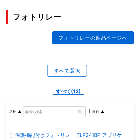
PFC回路: パワーMOSFET アプリケーションノート
絶縁型パワーデバイスプリドライバーの基礎
(PDF:1.3MB)
フォトリレー
(TLP5231の動作説明と保護機能設定例)
2019年11月
(PDF:4.2MB)
2021年10月
フォトリレーの製品ページへ
共振回路およびソフトスイッチング
(PDF:1.3MB)
トライアックカプラーの基本特性と応用設計
2019年11月
(PDF:2.2MB)
2021年8月
すべて選択
U-MOSⅨ-H 60V 低VDS スパイク製品
TPH1R306P1 アプリケーションノート
高速通信用フォトカプラーを用いたPLC24Vデジタ
すべて(12)
(PDF:2.1MB)
ル入力モジュールの設計
2019年6月
(PDF:3.0MB)
2021年3月
名称
日付
ディスクリート半導体熱設計の勘どころ3
(PDF:3.2MB)
フォトカプラーの安全規格
保護機能付きフォトリレー TLP241BP アプリケー
2019年2月
(PDF:1.0MB)