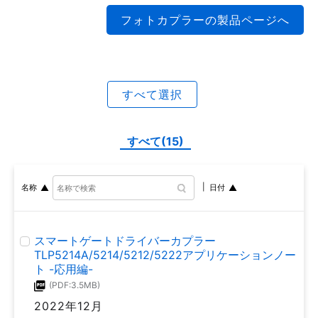
(PDF:3.3MB)
フォトカプラーの製品ページへ
2019年2月
バイポーラートランジスターアプリケーションノー
ト:用語集
(PDF:717KB)
ディスクリート半導体 熱設計の勘どころ2
2021年1月
(PDF:1.5MB)
すべて選択
2018年7月
パワー半導体 面実装品 熱設計リーフレット2
(PDF:3.4MB)
すべて(15)
ディスクリート半導体 熱設計の勘どころ
2020年12月
(PDF:1.4MB)
2018年7月
名称
日付
48Vバス電圧対応ハーフブリッジ型DC-DCコンバ
ーターの効率評価
ディスクリート半導体の温度算出方法
(PDF:1.5MB)
スマートゲートドライバーカプラー
(PDF:1.1MB)
TLP5214A/5214/5212/5222アプリケーションノー
2020年9月
2018年7月
ト -応用編-
(PDF:3.5MB)
モーター制御(掃除機)
2022年12月
(PDF:2.2MB)