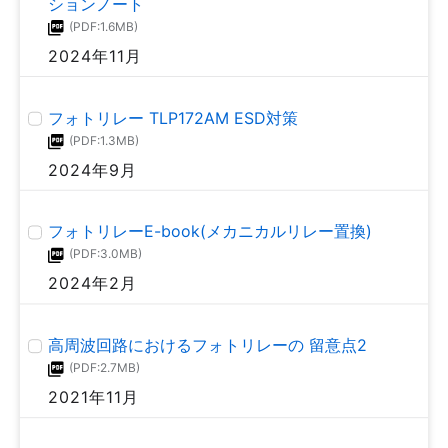
ションノート
2021年3月
(PDF:1.6MB)
MOSFET ボディダイオードの逆回復動作と破壊
2024年11月
(PDF:682KB)
ゲートドライバーカプラー パワーデバイス ゲート
2018年9月
負バイアス電源使用時の注意事項
フォトリレー TLP172AM ESD対策
(PDF:1.2MB)
(PDF:1.3MB)
2021年1月
MOSFET 二次降伏(S/B)
2024年9月
(PDF:706KB)
2018年9月
通信用ICフォトカプラの基本特性と応用設計
フォトリレーE-book(メカニカルリレー置換)
(PDF:2.1MB)
(PDF:3.0MB)
2019年11月
降圧コンバータRCスナバ回路
2024年2月
(PDF:1.9MB)
2018年9月
パワーデバイスゲートドライブ用ICカプラーの基本
高周波回路におけるフォトリレーの 留意点2
特性と応用設計
(PDF:2.7MB)
(PDF:1.1MB)
MOSFET dv/dt影響について
2021年11月
2019年6月
(PDF:1.2MB)
2018年7月