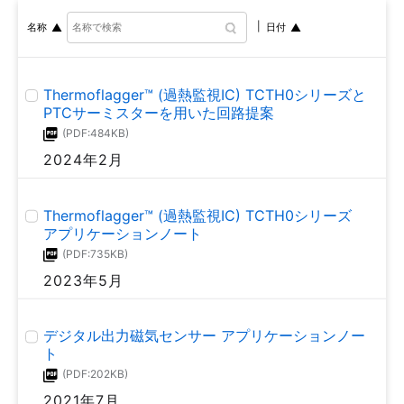
MOSFETの選び方及び 回路設計上の注意点: パワー
MOSFET アプリケーションノート
名称
日付
(PDF:1.6MB)
2018年7月
Thermoflagger™ (過熱監視IC) TCTH0シリーズと
PTCサーミスターを用いた回路提案
熱設計と放熱器への取り付け: パワーMOSFET アプ
(PDF:484KB)
リケーションノート
2024年2月
(PDF:1.3MB)
2018年7月
Thermoflagger™ (過熱監視IC) TCTH0シリーズ
アプリケーションノート
メカリレー駆動用MOSFETの安全設計
(PDF:735KB)
(PDF:863KB)
2023年5月
2015年5月
デジタル出力磁気センサー アプリケーションノー
ト
(PDF:202KB)
2021年7月