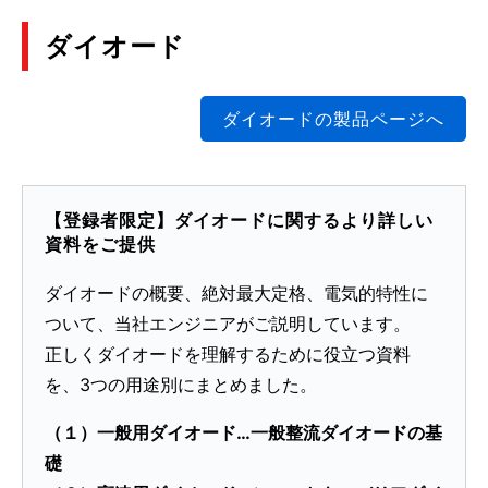
2024年6月
ダイオード
SiC MOSFETモジュールの信頼性
(PDF:889KB)
ダイオードの製品ページへ
2024年6月
モバイル機器向けリチウムイオン2次電池の保護回
【登録者限定】ダイオードに関するより詳しい
路に最適なMOSFETの提案
資料をご提供
(PDF:1.7MB)
2024年3月
ダイオードの概要、絶対最大定格、電気的特性に
ついて、当社エンジニアがご説明しています。
正しくダイオードを理解するために役立つ資料
車載ディスクリート半導体の MBD 取り組みのご紹
介
を、3つの用途別にまとめました。
(PDF:1.7MB)
（１）一般用ダイオード…一般整流ダイオードの基
2024年2月
礎