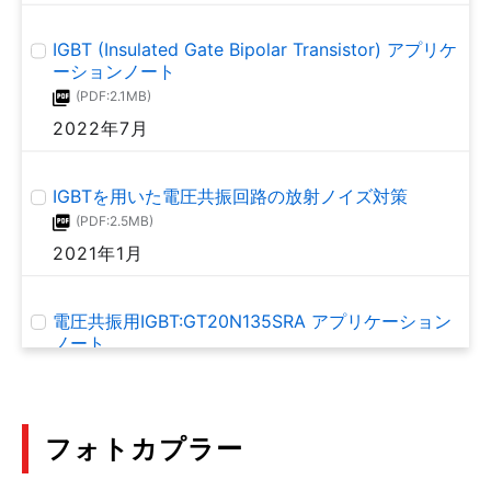
(PDF:727KB)
2021年3月
IGBT (Insulated Gate Bipolar Transistor) アプリケ
SiCショットキーバリアダイオード
ーションノート
(PDF:1.3MB)
(PDF:2.1MB)
FAQ: SiC MOSFET アプリケーションノート
2019年4月
2022年7月
(PDF:963KB)
2021年2月
IGBTを用いた電圧共振回路の放射ノイズ対策
(PDF:2.5MB)
バイポーラートランジスターアプリケーションノー
2021年1月
ト:最大定格
(PDF:814KB)
2021年3月
電圧共振用IGBT:GT20N135SRA アプリケーション
ノート
(PDF:1.5MB)
バイポーラートランジスターアプリケーションノー
2019年11月
ト:特性と等価回路
(PDF:818KB)
フォトカプラー
2021年1月
ディスクリート半導体熱設計の勘どころ3