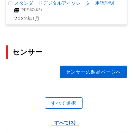
スタンダードデジタルアイソレーター用語説明
2018年3月
2018年7月
(PDF:674KB)
2022年1月
MOSFETアプリケーションノート_ゲート駆動回路
(PDF:1.7MB)
2018年7月
センサー
構造と特長: パワーMOSFET アプリケーションノー
ト
センサーの製品ページへ
(PDF:737KB)
2018年7月
最大定格: パワーMOSFET アプリケーションノート
すべて選択
(PDF:1.6MB)
2018年7月
すべて(3)