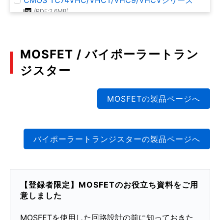
(PDF:2.6MB)
2021年1月
MOSFET / バイポーラートラン
CMOS TC74VCX/LCXシリーズ
(PDF:2.2MB)
ジスター
2021年1月
MOSFETの製品ページへ
CMOS TC74HC/HCTシリーズ
(PDF:2.4MB)
2021年1月
バイポーラートランジスターの製品ページへ
CMOSロジックIC用語集
(PDF:544KB)
【登録者限定】MOSFETのお役立ち資料をご用
2021年1月
意しました
MOSFETを使用した回路設計の前に知っておきた