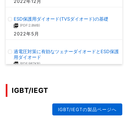
2022年12月
(PDF:1.0MB)
MM216001
ESD保護用ダイオード(TVSダイオード)の基礎
2022年1月
(PDF:2.8MB)
2022年5月
小型面実装 MOSFET 使用上の注意点
(PDF:938KB)
過電圧対策に有効なツェナーダイオードとESD保護
MM216003
用ダイオード
2022年1月
(PDF:987KB)
2022年4月
300W 絶縁型DC-DC コンバーターの効率評価と損
失分析
IGBT/IEGT
ダイオードの基礎 (ダイオードの種類とその概要)
(PDF:1.8MB)
(PDF:2.5MB)
2021年9月
2021年8月
IGBT/IEGTの製品ページへ
抵抗内蔵型トランジスター(BRT)の電気的特性
ダイオードの基礎(ダイオードの損失と放熱設計)
(PDF:984KB)