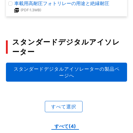
車載用高耐圧フォトリレーの用途と絶縁耐圧
低入力駆動フォトカプラーの基本特性と応用設計
(PDF:1.3MB)
(PDF:1.7MB)
MOSFET アバランシェ耐量について
2021年5月
2019年5月
(PDF:1.0MB)
2018年7月
FA機器へのフォトリレー応用
アイソレーションアンプ 用語説明
スタンダードデジタルアイソレ
(PDF:1.1MB)
(PDF:1.3MB)
ディスクリート半導体 熱設計の勘どころ
ーター
2021年3月
2019年1月
(PDF:1.4MB)
2018年7月
スタンダードデジタルアイソレーターの製品ペ
フォトカプラーの安全規格
フォトカプラー/フォトリレー 用語説明
ージへ
(PDF:1.0MB)
(PDF:691KB)
ディスクリート半導体の温度算出方法
2021年3月
2018年3月
(PDF:1.2MB)
2018年7月
フォトリレー～高周波回路におけるフォトリレーの
すべて選択
トランジスターカプラーの基本特性と応用設計
留意点～
(PDF:931KB)
ディスクリート半導体 熱設計の勘どころ2
(PDF:1.0MB)
2018年2月
(PDF:1.7MB)
2020年10月
すべて(4)
2018年7月