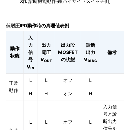
図1. 診断機能動作例(ハイサイドスイッチ例)
低耐圧IPD動作時の真理値表例
入
力
出力
出力段
診断
動作
信
電圧
MOSFET
出力
備考
状態
号
V
の状態
V
OUT
DIAG
V
IN
L
L
オフ
L
正常
-
動作
H
H
オン
H
入力信
号と診
断出力
L
L
オフ
L
信号を