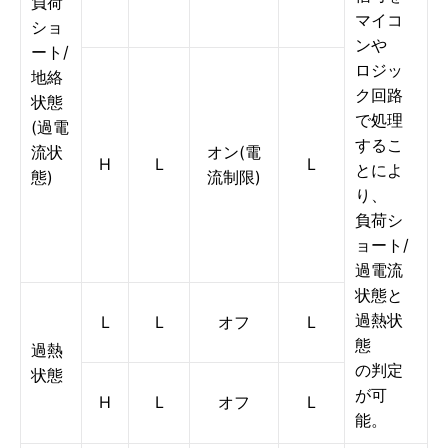
負荷
マイコ
ショ
ンや
ート/
ロジッ
地絡
ク回路
状態
で処理
(過電
するこ
流状
オン(電
H
L
L
とによ
態)
流制限)
り、
負荷シ
ョート/
過電流
状態と
過熱状
L
L
オフ
L
態
過熱
の判定
状態
が可
H
L
オフ
L
能。