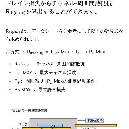
ドレイン損失からチャネル-周囲間熱抵抗
R
を算出することができます。
th(ch-a)
R
は、データシートをご参考にして以下の計算式か
th(ch-a)
ら求められます。
計算式 ： R
＝ (T
Max - T
） / P
Max
th(ch-a)
ch
a
D
R
： チャネル-周囲間熱抵抗
th(ch-a)
T
Max ： 最大チャネル温度
ch
T
： 周囲温度 (P
Maxの測定温度条件)
a
D
P
Max ： 最大許容損失
D