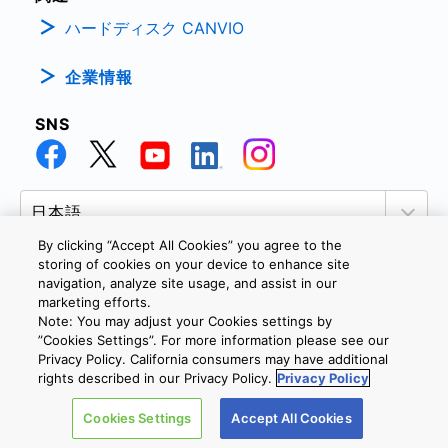
ハードディスク CANVIO
企業情報
SNS
By clicking “Accept All Cookies” you agree to the
storing of cookies on your device to enhance site
navigation, analyze site usage, and assist in our
marketing efforts.
個人情報保護方針
サイトのご利用条件
Cookie設定
Note: You may adjust your Cookies settings by
お問い合わせ
”Cookies Settings”. For more information please see our
Privacy Policy. California consumers may have additional
rights described in our Privacy Policy.
Privacy Policy
Copyright © 2026 TOSHIBA ELECTRONIC DEVICES & STORAGE
Cookies Settings
Accept All Cookies
CORPORATION, All Rights Reserved.