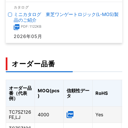
カタログ
ミニカタログ 東芝ワンゲートロジック(L-MOS)製
品のご紹介
PDF: 1122KB
2026年05月
オーダー品番
オーダー品
MOQ(pcs
信頼性デー
A
番（代表
RoHS
)
タ
0
例）
TC7SZ126
4000
Yes
-
FE,LJ