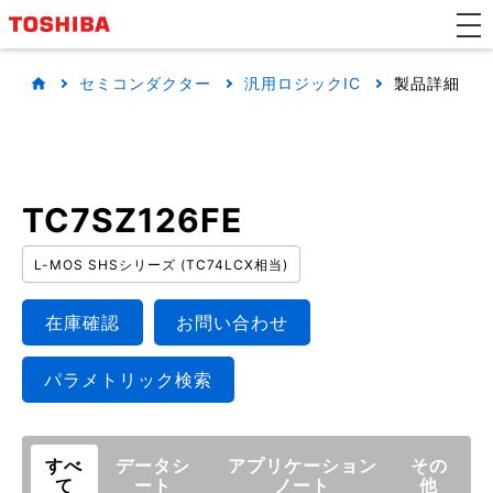
セミコンダクター
汎用ロジックIC
製品詳細
TC7SZ126FE
L-MOS SHSシリーズ (TC74LCX相当)
在庫確認
お問い合わせ
パラメトリック検索
すべ
データシ
アプリケーション
その
て
ート
ノート
他