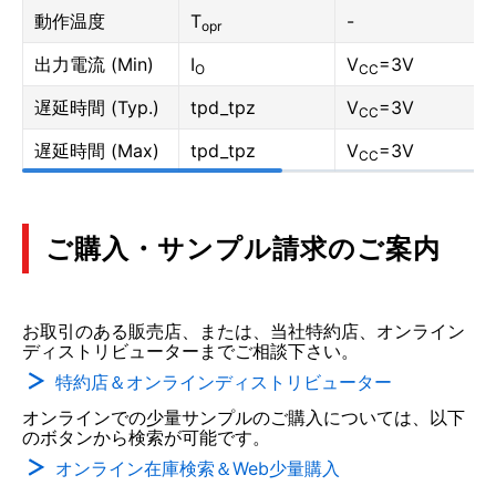
動作温度
T
-
opr
出力電流 (Min)
I
V
=3V
O
CC
遅延時間 (Typ.)
tpd_tpz
V
=3V
CC
遅延時間 (Max)
tpd_tpz
V
=3V
CC
ご購入・サンプル請求のご案内
お取引のある販売店、または、当社特約店、オンライン
ディストリビューターまでご相談下さい。
特約店＆オンラインディストリビューター
オンラインでの少量サンプルのご購入については、以下
のボタンから検索が可能です。
オンライン在庫検索＆Web少量購入