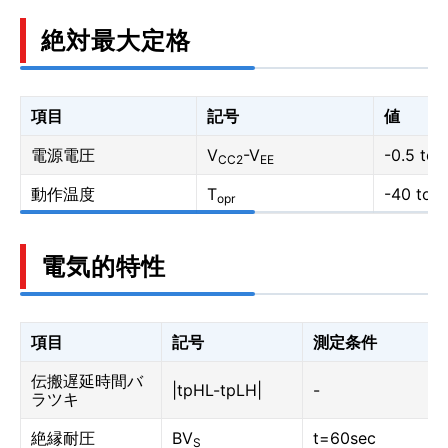
絶対最大定格
項目
記号
値
電源電圧
V
-V
-0.5 to 
CC2
EE
動作温度
T
-40 to 1
opr
電気的特性
項目
記号
測定条件
伝搬遅延時間バ
|tpHL-tpLH|
-
ラツキ
絶縁耐圧
BV
t=60sec
S