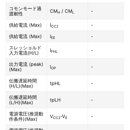
コモンモード過
CM
/ CM
-
H
L
渡耐性
供給電流 (Max)
I
-
CC2
供給電流 (Max)
I
-
EE
スレッショルド
I
-
FHL
入力電流(H/L)
出力電流 (peak)
I
-
OP
(Max)
伝搬遅延時間
tpHL
-
(H/L)(Max)
伝搬遅延時間
tpLH
-
(L/H)(Max)
電源電圧(推奨動
V
-V
-
CC2
E
作条件)(Max)