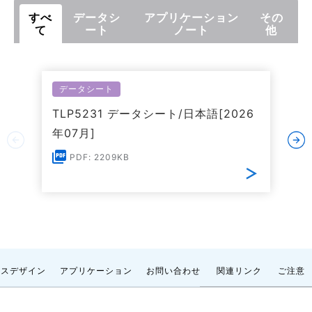
すべ
データシ
アプリケーション
その
て
ート
ノート
他
データシート
TLP5231 データシート/日本語[2026
年07月]
PDF: 2209KB
ンスデザイン
アプリケーション
お問い合わせ
関連リンク
ご注意