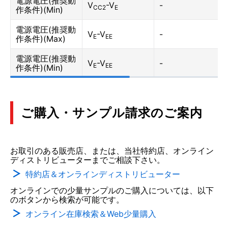
電源電圧(推奨動
V
-V
-
CC2
E
作条件)(Min)
電源電圧(推奨動
V
-V
-
E
EE
作条件)(Max)
電源電圧(推奨動
V
-V
-
E
EE
作条件)(Min)
ご購入・サンプル請求のご案内
お取引のある販売店、または、当社特約店、オンライン
ディストリビューターまでご相談下さい。
特約店＆オンラインディストリビューター
オンラインでの少量サンプルのご購入については、以下
のボタンから検索が可能です。
オンライン在庫検索＆Web少量購入