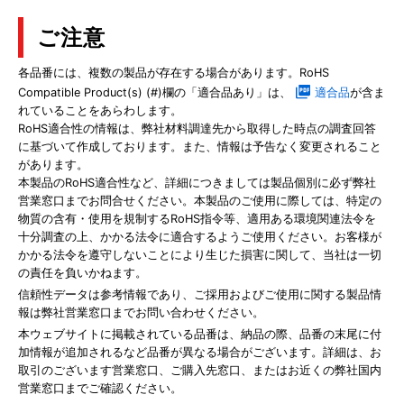
ご注意
各品番には、複数の製品が存在する場合があります。RoHS
Compatible Product(s) (#)欄の「適合品あり」は、
適合品
が含ま
れていることをあらわします。
RoHS適合性の情報は、弊社材料調達先から取得した時点の調査回答
に基づいて作成しております。また、情報は予告なく変更されること
があります。
本製品のRoHS適合性など、詳細につきましては製品個別に必ず弊社
営業窓口までお問合せください。本製品のご使用に際しては、特定の
物質の含有・使用を規制するRoHS指令等、適用ある環境関連法令を
十分調査の上、かかる法令に適合するようご使用ください。お客様が
かかる法令を遵守しないことにより生じた損害に関して、当社は一切
の責任を負いかねます。
信頼性データは参考情報であり、ご採用およびご使用に関する製品情
報は弊社営業窓口までお問い合わせください。
本ウェブサイトに掲載されている品番は、納品の際、品番の末尾に付
加情報が追加されるなど品番が異なる場合がございます。詳細は、お
取引のございます営業窓口、ご購入先窓口、またはお近くの弊社国内
営業窓口までご確認ください。