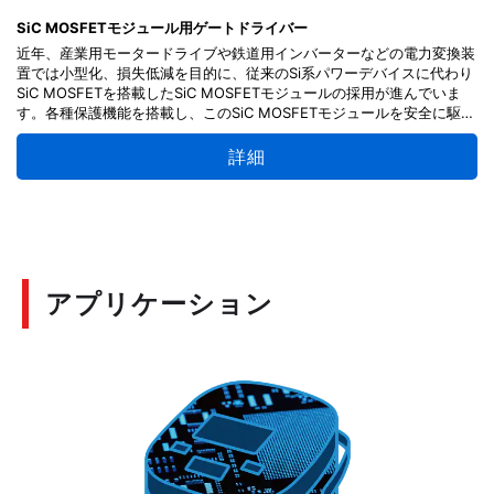
SiC MOSFETモジュール用ゲートドライバー
近年、産業用モータードライブや鉄道用インバーターなどの電力変換装
置では小型化、損失低減を目的に、従来のSi系パワーデバイスに代わり
SiC MOSFETを搭載したSiC MOSFETモジュールの採用が進んでいま
す。各種保護機能を搭載し、このSiC MOSFETモジュールを安全に駆動
するゲートドライバー回路です。
本デザインは、外付けバッファー用MOSFETによる大電流ゲート駆動が
詳細
可能で各種保護機能が内蔵されたプリドライバーカプラーTLP5231を使
用することで、大電流／高電圧SiC MOSFETモジュールを絶縁ゲート駆
動します。ハイサイドとローサイドの2チャンネル構成を62mm ×
100mmの基板サイズで実現し、当社Dual MOSFETモジュールにビルト
イン可能です。
回路各部の設計ポイント・使用方法・各部調整方法の解説や、回路図や
基板パターンの設計情報を提供しており、皆様の設計にお役立ていただ
アプリケーション
けます。
「2SC6026MFVは26年4月に新規設計非推奨になりましたのでご注意
ください」