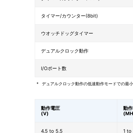
タイマー/カウンター(8bit)
ウオッチドッグタイマー
デュアルクロック動作
I/Oポート数
*
デュアルクロック動作の低速動作モードでの最小命令実行
動作電圧
動作
(V)
(MH
4.5 to 5.5
1 to