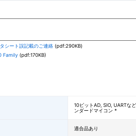
データシート誤記載のご連絡
(pdf:290KB)
0 Family
(pdf:170KB)
10ビットAD, SIO, UA
ンダードマイコン *
適合品あり