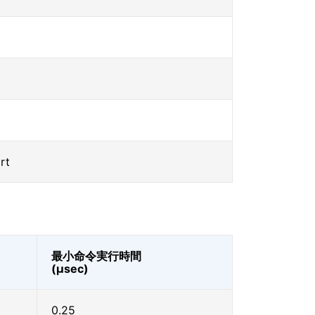
rt
最小命令実行時間
(μsec)
0.25