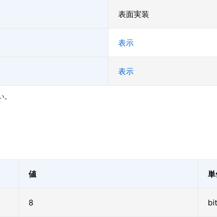
表面実装
表示
表示
い。
値
単
8
bi