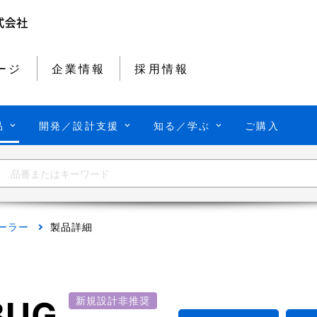
ージ
企業情報
採用情報
品
開発／設計支援
知る／学ぶ
ご購入
ーラー
製品詳細
BUG
新規設計非推奨