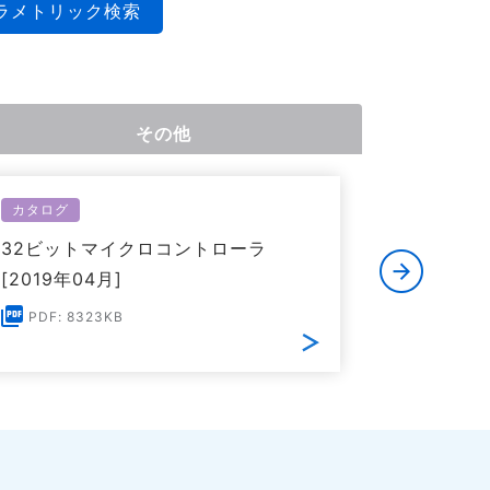
ラメトリック検索
その他
カタログ
カタログ
32ビットマイクロコントローラ
製品品番
[2019年04月]
ントローラ
PDF: 8323KB
PDF: 7