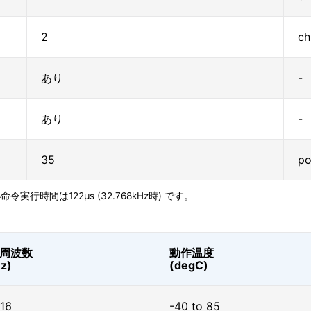
2
ch
あり
-
あり
-
35
po
時間は122μs (32.768kHz時) です。
周波数
動作温度
z)
(degC)
 16
-40 to 85