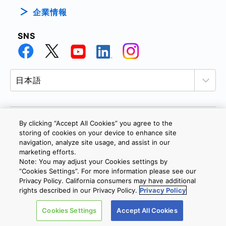
企業情報
SNS
By clicking “Accept All Cookies” you agree to the
個人情報保護方針
サイトのご利用条件
Cookie設定
storing of cookies on your device to enhance site
navigation, analyze site usage, and assist in our
お問い合わせ
marketing efforts.
Note: You may adjust your Cookies settings by
”Cookies Settings”. For more information please see our
Copyright © 2026 TOSHIBA ELECTRONIC DEVICES & STORAGE
Privacy Policy. California consumers may have additional
CORPORATION, All Rights Reserved.
rights described in our Privacy Policy.
Privacy Policy
Cookies Settings
Accept All Cookies