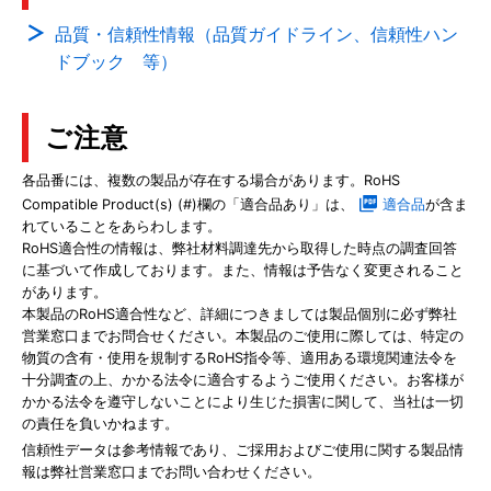
品質・信頼性情報（品質ガイドライン、信頼性ハン
ドブック 等）
ご注意
各品番には、複数の製品が存在する場合があります。RoHS
Compatible Product(s) (#)欄の「適合品あり」は、
適合品
が含ま
れていることをあらわします。
RoHS適合性の情報は、弊社材料調達先から取得した時点の調査回答
に基づいて作成しております。また、情報は予告なく変更されること
があります。
本製品のRoHS適合性など、詳細につきましては製品個別に必ず弊社
営業窓口までお問合せください。本製品のご使用に際しては、特定の
物質の含有・使用を規制するRoHS指令等、適用ある環境関連法令を
十分調査の上、かかる法令に適合するようご使用ください。お客様が
かかる法令を遵守しないことにより生じた損害に関して、当社は一切
の責任を負いかねます。
信頼性データは参考情報であり、ご採用およびご使用に関する製品情
報は弊社営業窓口までお問い合わせください。