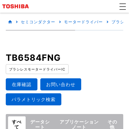
セミコンダクター
モータードライバー
ブラシレ
TB6584FNG
ブラシレスモータードライバーIC
在庫確認
お問い合わせ
パラメトリック検索
すべ
データシ
アプリケーション
その
て
ート
ノート
他