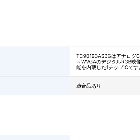
TC90193ASBGはアナロ
～WVGAのデジタルRGB
能を内蔵した1チップICです
適合品あり