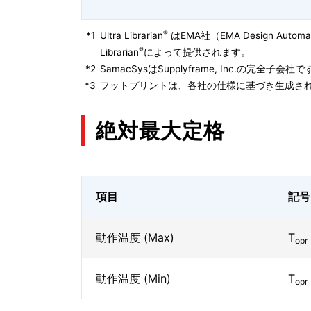
®
*1
Ultra Librarian
はEMA社（EMA Design Autom
®
Librarian
によって提供されます。
*2
SamacSysはSupplyframe, Inc.の完全
*3
フットプリントは、各社の仕様に基づき生成され
絶対最大定格
項目
記号
動作温度 (Max)
T
opr
動作温度 (Min)
T
opr