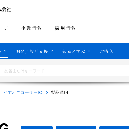
ージ
企業情報
採用情報
品
開発／設計支援
知る／学ぶ
ご購入
ビデオデコーダーIC
製品詳細
G