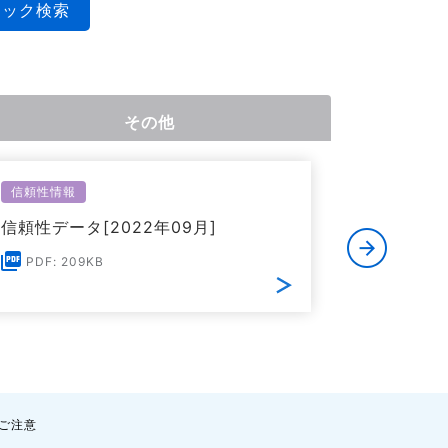
リック検索
その他
信頼性情報
環境関連情
信頼性データ[2022年09月]
欧州RoHS
る証明書[
PDF: 209KB
PDF: 1
ご注意