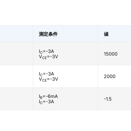
測定条件
値
I
=-3A
C
15000
V
=-3V
CE
I
=-3A
C
2000
V
=-3V
CE
I
=-6mA
B
-1.5
I
=-3A
C