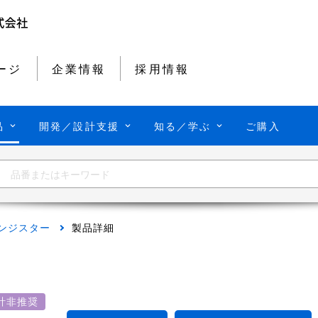
ージ
企業情報
採用情報
品
開発／設計支援
知る／学ぶ
ご購入
ンジスター
製品詳細
計非推奨