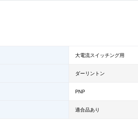
大電流スイッチング用
ダーリントン
PNP
適合品あり