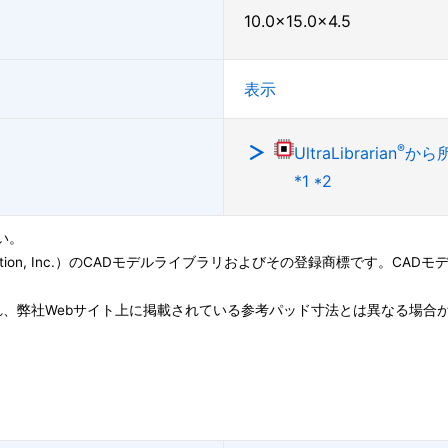
10.0×15.0×4.5
表示
®
UltraLibrarian
から
*1 *2
い。
ation, Inc.）のCADモデルライブラリおよびその登録商標です。CADモデル(Symbo
、弊社Webサイト上に掲載されている参考パッド寸法とは異なる場合