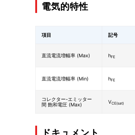
電気的特性
項目
記号
直流電流増幅率 (Max)
h
FE
直流電流増幅率 (Min)
h
FE
コレクター-エミッター
V
CE(sat)
間 飽和電圧 (Max)
ドキュメント