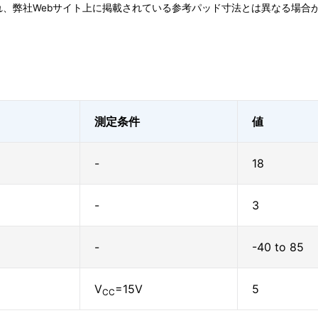
、弊社Webサイト上に掲載されている参考パッド寸法とは異なる場合
測定条件
値
-
18
-
3
-
-40 to 85
V
=15V
5
CC