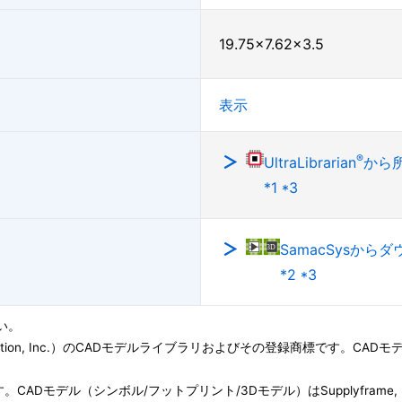
19.75×7.62×3.5
表示
®
UltraLibrarian
から
*1 *3
SamacSysから
*2 *3
い。
ation, Inc.）のCADモデルライブラリおよびその登録商標です。CADモデル(Symbo
子会社です。CADモデル（シンボル/フットプリント/3Dモデル）はSupplyfram