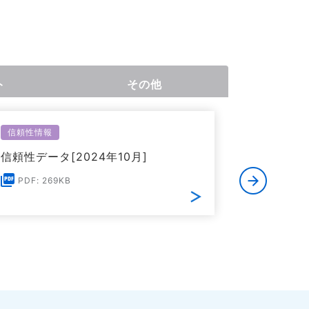
ト
その他
信頼性情報
アプリケー
信頼性データ[2024年10月]
CMOSロ
月]
PDF: 269KB
PDF: 5