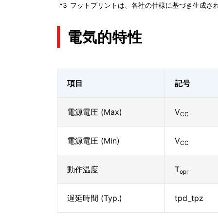
*3
フットプリントは、各社の仕様に基づき生成され
電気的特性
項目
記号
電源電圧 (Max)
V
CC
電源電圧 (Min)
V
CC
動作温度
T
opr
遅延時間 (Typ.)
tpd_tpz