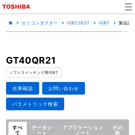
セミコンダクター
IGBT/IEGT
IGBT
製品詳
GT40QR21
ソフトスイッチング用IGBT
在庫確認
お問い合わせ
パラメトリック検索
すべ
データシ
アプリケーション
その
て
ート
ノート
他