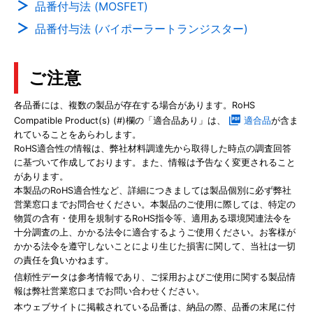
品番付与法 (MOSFET)
品番付与法 (バイポーラートランジスター)
ご注意
各品番には、複数の製品が存在する場合があります。RoHS
Compatible Product(s) (#)欄の「適合品あり」は、
適合品
が含ま
れていることをあらわします。
RoHS適合性の情報は、弊社材料調達先から取得した時点の調査回答
に基づいて作成しております。また、情報は予告なく変更されること
があります。
本製品のRoHS適合性など、詳細につきましては製品個別に必ず弊社
営業窓口までお問合せください。本製品のご使用に際しては、特定の
物質の含有・使用を規制するRoHS指令等、適用ある環境関連法令を
十分調査の上、かかる法令に適合するようご使用ください。お客様が
かかる法令を遵守しないことにより生じた損害に関して、当社は一切
の責任を負いかねます。
信頼性データは参考情報であり、ご採用およびご使用に関する製品情
報は弊社営業窓口までお問い合わせください。
本ウェブサイトに掲載されている品番は、納品の際、品番の末尾に付