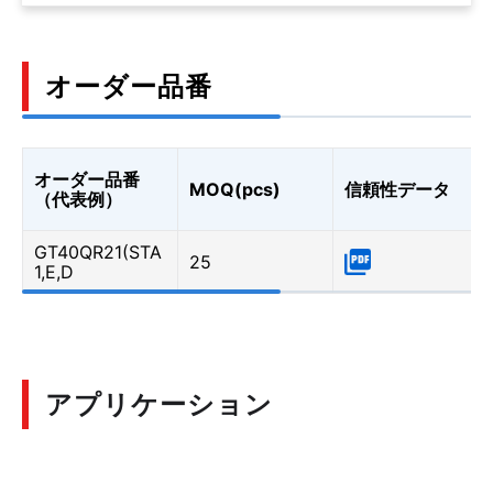
オーダー品番
オーダー品番
MOQ(pcs)
信頼性データ
（代表例）
GT40QR21(STA
25
1,E,D
アプリケーション