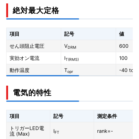
絶対最大定格
項目
記号
値
せん頭阻止電圧
V
600
DRM
実効オン電流
I
100
T(RMS)
動作温度
T
-40 to 1
opr
電気的特性
項目
記号
測定条件
トリガーLED電
I
rank=-
FT
流 (Max)