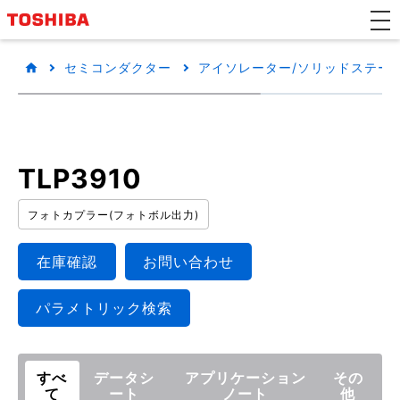
セミコンダクター
アイソレーター/ソリッドステートリ
TLP3910
フォトカプラー(フォトボル出力)
在庫確認
お問い合わせ
パラメトリック検索
すべ
データシ
アプリケーション
その
て
ート
ノート
他