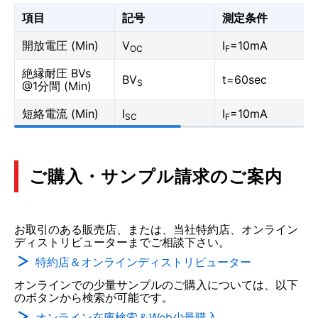
項目
記号
測定条件
開放電圧 (Min)
V
I
=10mA
OC
F
絶縁耐圧 BVs
BV
t=60sec
S
@1分間 (Min)
短絡電流 (Min)
I
I
=10mA
SC
F
ご購入・サンプル請求のご案内
お取引のある販売店、または、当社特約店、オンライン
ディストリビューターまでご相談下さい。
特約店＆オンラインディストリビューター
オンラインでの少量サンプルのご購入については、以下
のボタンから検索が可能です。
オンライン在庫検索＆Web少量購入