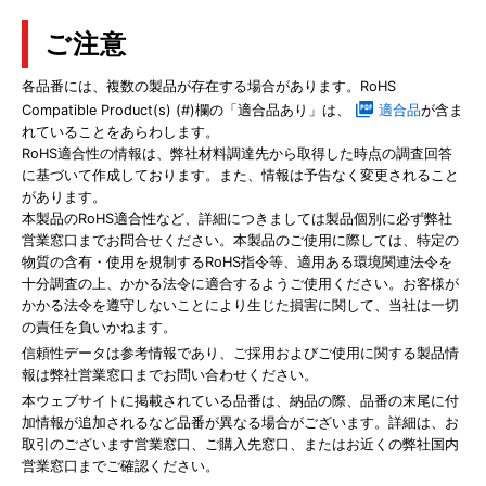
ご注意
各品番には、複数の製品が存在する場合があります。RoHS
Compatible Product(s) (#)欄の「適合品あり」は、
適合品
が含ま
れていることをあらわします。
RoHS適合性の情報は、弊社材料調達先から取得した時点の調査回答
に基づいて作成しております。また、情報は予告なく変更されること
があります。
本製品のRoHS適合性など、詳細につきましては製品個別に必ず弊社
営業窓口までお問合せください。本製品のご使用に際しては、特定の
物質の含有・使用を規制するRoHS指令等、適用ある環境関連法令を
十分調査の上、かかる法令に適合するようご使用ください。お客様が
かかる法令を遵守しないことにより生じた損害に関して、当社は一切
の責任を負いかねます。
信頼性データは参考情報であり、ご採用およびご使用に関する製品情
報は弊社営業窓口までお問い合わせください。
本ウェブサイトに掲載されている品番は、納品の際、品番の末尾に付
加情報が追加されるなど品番が異なる場合がございます。詳細は、お
取引のございます営業窓口、ご購入先窓口、またはお近くの弊社国内
営業窓口までご確認ください。