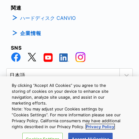
関連
ハードディスク CANVIO
企業情報
SNS
By clicking “Accept All Cookies” you agree to the
storing of cookies on your device to enhance site
navigation, analyze site usage, and assist in our
marketing efforts.
個人情報保護方針
サイトのご利用条件
Cookie設定
Note: You may adjust your Cookies settings by
お問い合わせ
”Cookies Settings”. For more information please see our
Privacy Policy. California consumers may have additional
rights described in our Privacy Policy.
Privacy Policy
Copyright © 2026 TOSHIBA ELECTRONIC DEVICES & STORAGE