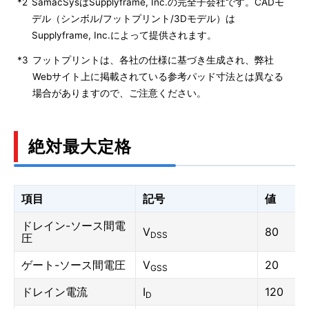
*2
SamacSysはSupplyframe, Inc.の完全子会社です。CADモ
デル（シンボル/フットプリント/3Dモデル）は
Supplyframe, Inc.によって提供されます。
*3
フットプリントは、各社の仕様に基づき生成され、弊社
Webサイト上に掲載されている参考パッド寸法とは異なる
場合がありますので、ご注意ください。
絶対最大定格
項目
記号
値
ドレイン-ソース間電
V
80
DSS
圧
ゲート-ソース間電圧
V
20
GSS
ドレイン電流
I
120
D