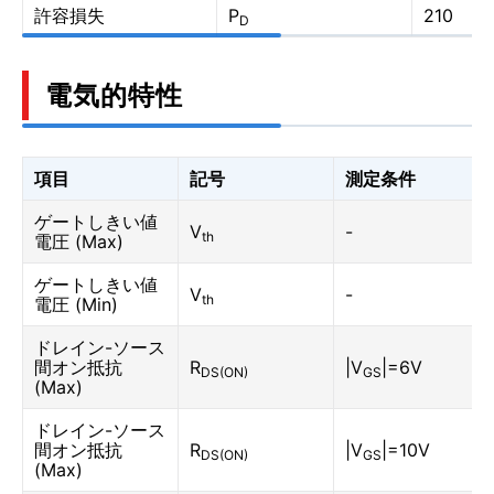
許容損失
P
210
D
電気的特性
項目
記号
測定条件
ゲートしきい値
V
-
th
電圧 (Max)
ゲートしきい値
V
-
th
電圧 (Min)
ドレイン-ソース
間オン抵抗
R
|V
|=6V
DS(ON)
GS
(Max)
ドレイン-ソース
間オン抵抗
R
|V
|=10V
DS(ON)
GS
(Max)