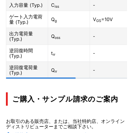
入力容量 (Typ.)
C
-
iss
ゲート入力電荷
Q
V
=10V
g
GS
量 (Typ.)
出力電荷量
Q
-
oss
(Typ.)
逆回復時間
t
-
rr
(Typ.)
逆回復電荷量
Q
-
rr
(Typ.)
ご購入・サンプル請求のご案内
お取引のある販売店、または、当社特約店、オンライン
ディストリビューターまでご相談下さい。