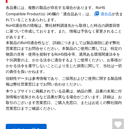
各品番には、複数の製品が存在する場合があります。RoHS
Compatible Product(s) (#)欄の「適合品あり」は、
適合品
が含ま
れていることをあらわします。
RoHS適合性の情報は、弊社材料調達先から取得した時点の調査回答
に基づいて作成しております。また、情報は予告なく変更されること
があります。
本製品のRoHS適合性など、詳細につきましては製品個別に必ず弊社
営業窓口までお問合せください。本製品のご使用に際しては、特定の
物質の含有・使用を規制するRoHS指令等、適用ある環境関連法令を
十分調査の上、かかる法令に適合するようご使用ください。お客様が
かかる法令を遵守しないことにより生じた損害に関して、当社は一切
の責任を負いかねます。
信頼性データは参考情報であり、ご採用およびご使用に関する製品情
報は弊社営業窓口までお問い合わせください。
本ウェブサイトに掲載されている品番は、納品の際、品番の末尾に付
加情報が追加されるなど品番が異なる場合がございます。詳細は、お
取引のございます営業窓口、ご購入先窓口、またはお近くの弊社国内
営業窓口までご確認ください。