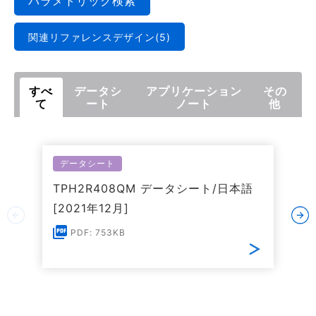
パラメトリック検索
関連リファレンスデザイン(5)
すべ
データシ
アプリケーション
その
て
ート
ノート
他
データシート
TPH2R408QM データシート/日本語
[2021年12月]
PDF: 753KB