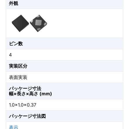
外観
ピン数
4
実装区分
表面実装
パッケージ寸法
幅×長さ×高さ (mm)
1.0×1.0×0.37
パッケージ寸法図
表示