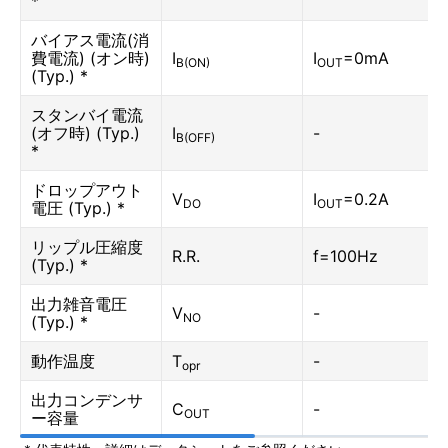
*
バイアス電流(消
費電流) (オン時)
I
I
=0mA
B(ON)
OUT
(Typ.) *
スタンバイ電流
(オフ時) (Typ.)
I
-
B(OFF)
*
ドロップアウト
V
I
=0.2A
DO
OUT
電圧 (Typ.) *
リップル圧縮度
R.R.
f=100Hz
(Typ.) *
出力雑音電圧
V
-
NO
(Typ.) *
動作温度
T
-
opr
出力コンデンサ
C
-
OUT
ー容量