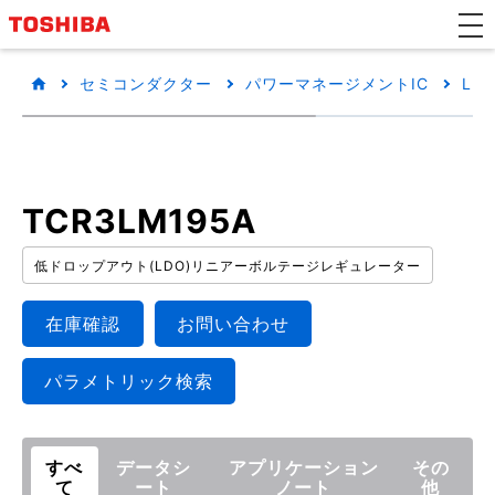
セミコンダクター
パワーマネージメントIC
LD
TCR3LM195A
低ドロップアウト(LDO)リニアーボルテージレギュレーター
在庫確認
お問い合わせ
パラメトリック検索
すべ
データシ
アプリケーション
その
て
ート
ノート
他