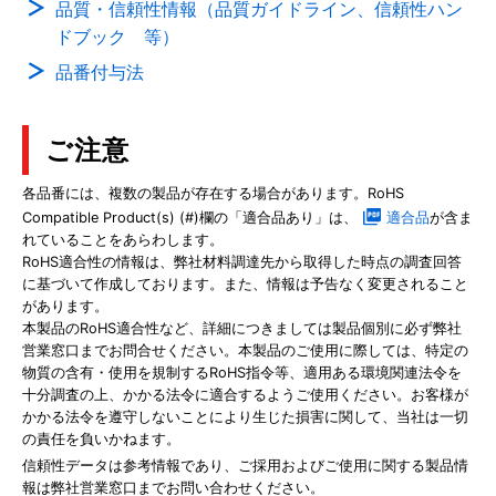
品質・信頼性情報（品質ガイドライン、信頼性ハン
ドブック 等）
品番付与法
ご注意
各品番には、複数の製品が存在する場合があります。RoHS
Compatible Product(s) (#)欄の「適合品あり」は、
適合品
が含ま
れていることをあらわします。
RoHS適合性の情報は、弊社材料調達先から取得した時点の調査回答
に基づいて作成しております。また、情報は予告なく変更されること
があります。
本製品のRoHS適合性など、詳細につきましては製品個別に必ず弊社
営業窓口までお問合せください。本製品のご使用に際しては、特定の
物質の含有・使用を規制するRoHS指令等、適用ある環境関連法令を
十分調査の上、かかる法令に適合するようご使用ください。お客様が
かかる法令を遵守しないことにより生じた損害に関して、当社は一切
の責任を負いかねます。
信頼性データは参考情報であり、ご採用およびご使用に関する製品情
報は弊社営業窓口までお問い合わせください。