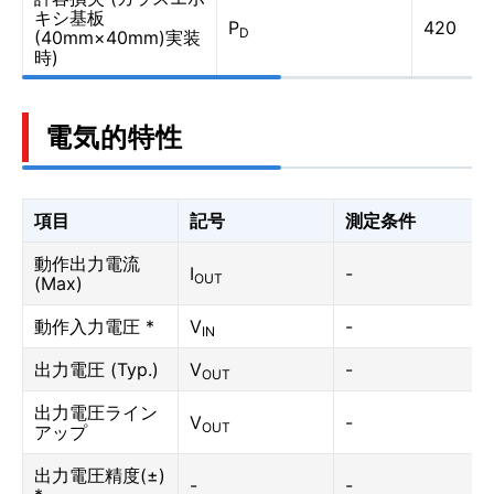
キシ基板
P
420
D
(40mm×40mm)実装
時)
電気的特性
項目
記号
測定条件
動作出力電流
I
-
OUT
(Max)
動作入力電圧 *
V
-
IN
出力電圧 (Typ.)
V
-
OUT
出力電圧ライン
V
-
OUT
アップ
出力電圧精度(±)
-
-