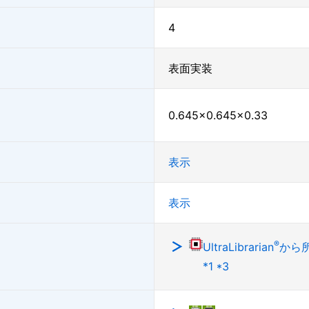
4
表面実装
0.645×0.645×0.33
表示
表示
®
UltraLibrarian
から
*1 *3