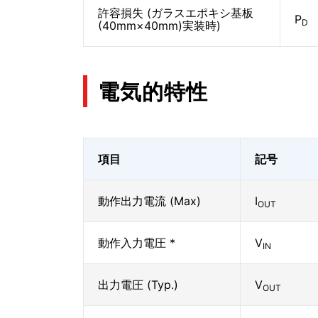
許容損失 (ガラスエポキシ基板
P
D
(40mm×40mm)実装時)
電気的特性
項目
記号
動作出力電流 (Max)
I
OUT
動作入力電圧 *
V
IN
出力電圧 (Typ.)
V
OUT