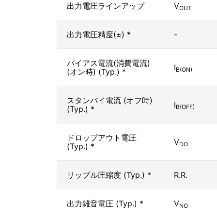
出力電圧ラインアップ
V
OUT
出力電圧精度(±) *
-
バイアス電流(消費電流)
I
B(ON)
(オン時) (Typ.) *
スタンバイ電流 (オフ時)
I
B(OFF)
(Typ.) *
ドロップアウト電圧
V
DO
(Typ.) *
リップル圧縮度 (Typ.) *
R.R.
出力雑音電圧 (Typ.) *
V
NO