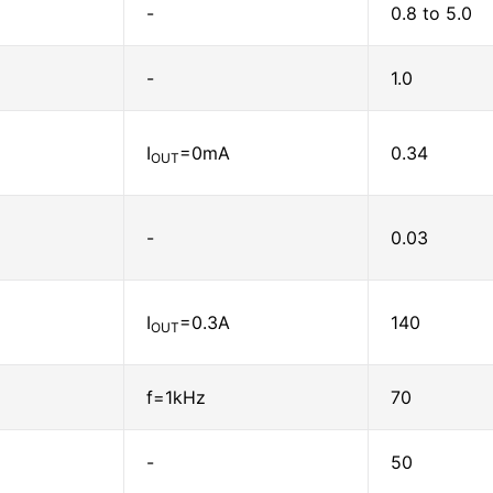
-
0.8 to 5.0
-
1.0
I
=0mA
0.34
OUT
-
0.03
I
=0.3A
140
OUT
f=1kHz
70
-
50