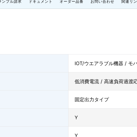
サンプル請求
ドキュメント
オーダー品番
お問い合わせ
関連リ
IOT/ウエアラブル機器 / 
低消費電流 / 高速負荷過渡応
固定出力タイプ
Y
Y