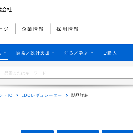
ージ
企業情報
採用情報
品
開発／設計支援
知る／学ぶ
ご購入
ントIC
LDOレギュレーター
製品詳細