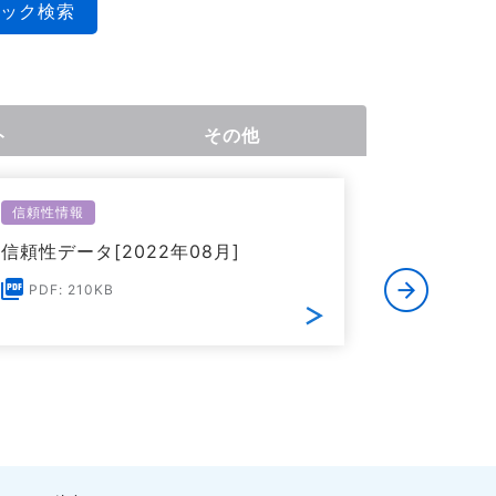
ック検索
ト
その他
信頼性情報
環境関連情
信頼性データ[2022年08月]
欧州RoHS
る証明書[
PDF: 210KB
PDF: 1