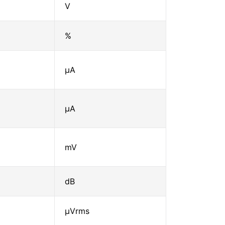
V
%
μA
μA
mV
dB
μVrms