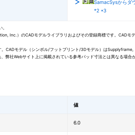
SamacSysから
*2 *3
い。
ation, Inc.）のCADモデルライブラリおよびその登録商標です。CADモデル(Symbo
子会社です。CADモデル（シンボル/フットプリント/3Dモデル）はSupplyfram
、弊社Webサイト上に掲載されている参考パッド寸法とは異なる場合
値
6.0