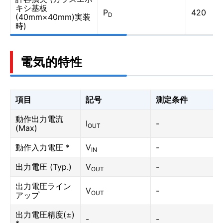
キシ基板
P
420
D
(40mm×40mm)実装
時)
電気的特性
項目
記号
測定条件
動作出力電流
I
-
OUT
(Max)
動作入力電圧 *
V
-
IN
出力電圧 (Typ.)
V
-
OUT
出力電圧ライン
V
-
OUT
アップ
出力電圧精度(±)
-
-