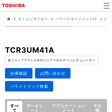
セミコンダクター
パワーマネージメントIC
LD
TCR3UM41A
低ドロップアウト(LDO)リニアーボルテージレギュレーター
在庫確認
お問い合わせ
パラメトリック検索
すべ
データシ
アプリケーション
その
て
ート
ノート
他