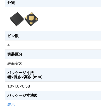
外観
ピン数
4
実装区分
表面実装
パッケージ寸法
幅×長さ×高さ (mm)
1.0×1.0×0.58
パッケージ寸法図
表示