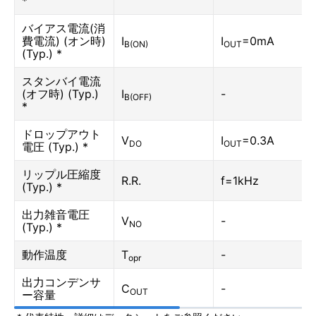
*
バイアス電流(消
費電流) (オン時)
I
I
=0mA
B(ON)
OUT
(Typ.) *
スタンバイ電流
(オフ時) (Typ.)
I
-
B(OFF)
*
ドロップアウト
V
I
=0.3A
DO
OUT
電圧 (Typ.) *
リップル圧縮度
R.R.
f=1kHz
(Typ.) *
出力雑音電圧
V
-
NO
(Typ.) *
動作温度
T
-
opr
出力コンデンサ
C
-
OUT
ー容量