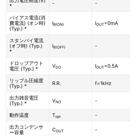
出力電圧精度(±)
-
-
*
バイアス電流(消
費電流) (オン時)
I
I
=0mA
B(ON)
OUT
(Typ.) *
スタンバイ電流
(オフ時) (Typ.)
I
-
B(OFF)
*
ドロップアウト
V
I
=0.5A
DO
OUT
電圧 (Typ.) *
リップル圧縮度
R.R.
f=1kHz
(Typ.) *
出力雑音電圧
V
-
NO
(Typ.) *
動作温度
T
-
opr
出力コンデンサ
C
-
OUT
ー容量