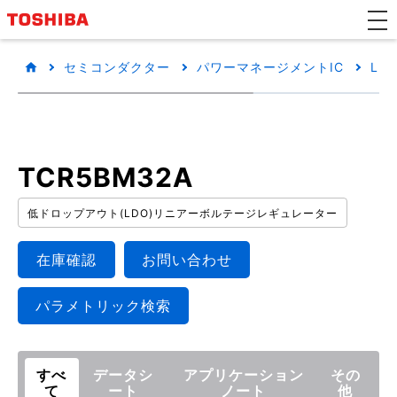
セミコンダクター
パワーマネージメントIC
LD
TCR5BM32A
低ドロップアウト(LDO)リニアーボルテージレギュレーター
在庫確認
お問い合わせ
パラメトリック検索
すべ
データシ
アプリケーション
その
て
ート
ノート
他