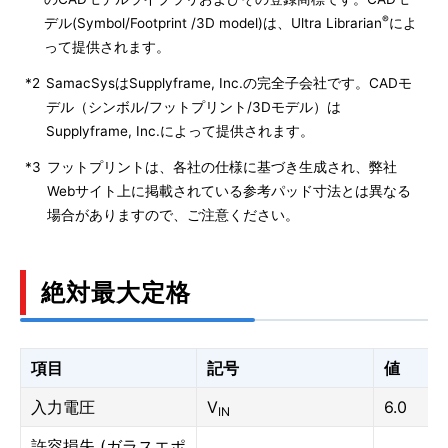
®
デル(Symbol/Footprint /3D model)は、Ultra Librarian
によ
って提供されます。
*2
SamacSysはSupplyframe, Inc.の完全子会社です。CADモ
デル（シンボル/フットプリント/3Dモデル）は
Supplyframe, Inc.によって提供されます。
*3
フットプリントは、各社の仕様に基づき生成され、弊社
Webサイト上に掲載されている参考パッド寸法とは異なる
場合がありますので、ご注意ください。
絶対最大定格
項目
記号
値
入力電圧
V
6.0
IN
許容損失 (ガラスエポ