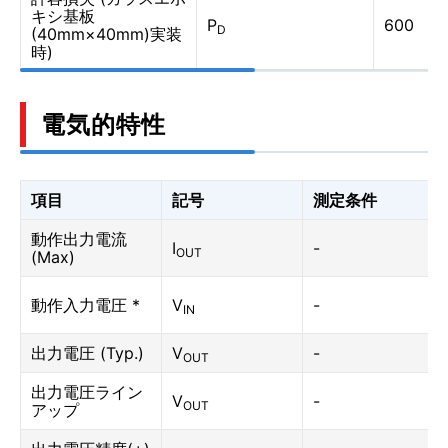
キシ基板
P
600
D
(40mm×40mm)実装
時)
電気的特性
項目
記号
測定条件
動作出力電流
I
-
OUT
(Max)
動作入力電圧 *
V
-
IN
出力電圧 (Typ.)
V
-
OUT
出力電圧ライン
V
-
OUT
アップ