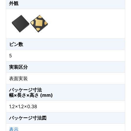
外観
ピン数
5
実装区分
表面実装
パッケージ寸法
幅×長さ×高さ (mm)
1.2×1.2×0.38
パッケージ寸法図
表示