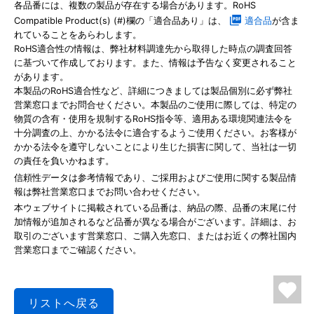
各品番には、複数の製品が存在する場合があります。RoHS
Compatible Product(s) (#)欄の「適合品あり」は、
適合品
が含ま
れていることをあらわします。
RoHS適合性の情報は、弊社材料調達先から取得した時点の調査回答
に基づいて作成しております。また、情報は予告なく変更されること
があります。
本製品のRoHS適合性など、詳細につきましては製品個別に必ず弊社
営業窓口までお問合せください。本製品のご使用に際しては、特定の
物質の含有・使用を規制するRoHS指令等、適用ある環境関連法令を
十分調査の上、かかる法令に適合するようご使用ください。お客様が
かかる法令を遵守しないことにより生じた損害に関して、当社は一切
の責任を負いかねます。
信頼性データは参考情報であり、ご採用およびご使用に関する製品情
報は弊社営業窓口までお問い合わせください。
本ウェブサイトに掲載されている品番は、納品の際、品番の末尾に付
加情報が追加されるなど品番が異なる場合がございます。詳細は、お
取引のございます営業窓口、ご購入先窓口、またはお近くの弊社国内
営業窓口までご確認ください。
リストへ戻る