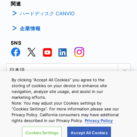
関連
ハードディスク CANVIO
企業情報
SNS
By clicking “Accept All Cookies” you agree to the
storing of cookies on your device to enhance site
navigation, analyze site usage, and assist in our
marketing efforts.
個人情報保護方針
サイトのご利用条件
Cookie設定
Note: You may adjust your Cookies settings by
お問い合わせ
”Cookies Settings”. For more information please see our
Privacy Policy. California consumers may have additional
rights described in our Privacy Policy.
Privacy Policy
Copyright © 2026 TOSHIBA ELECTRONIC DEVICES & STORAGE
Cookies Settings
Accept All Cookies
CORPORATION, All Rights Reserved.