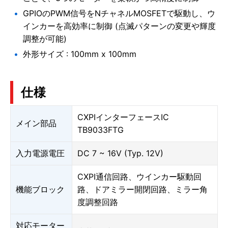
GPIOのPWM信号をNチャネルMOSFETで駆動し、ウ
インカーを高効率に制御 (点滅パターンの変更や輝度
調整が可能)
外形サイズ : 100mm x 100mm
仕様
CXPIインターフェースIC
メイン部品
TB9033FTG
入力電源電圧
DC 7 ~ 16V (Typ. 12V)
CXPI通信回路、ウインカー駆動回
機能ブロック
路、ドアミラー開閉回路、ミラー角
度調整回路
対応モーター