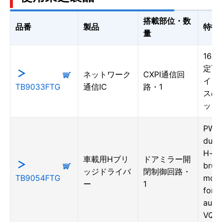
搭載部位・数
品番
製品
特徴
量
16c
定可能
ネットワーク
CXPI通信回
イン
TB9033FTG
通信IC
路・1
スの
ックI
PWM 
dual
H-br
車載用Hブリ
ドアミラー開
brus
ッジドライバ
閉制御回路・
TB9054FTG
moto
ー
1
for
auto
VQF