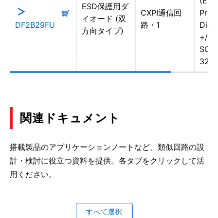
(ESD
ESD保護用ダ
CXPI通信回
Prot
イオード (双
DF2B29FU
路・1
Diod
方向タイプ)
+/-2
SOD
323(
関連ドキュメント
搭載製品のアプリケーションノートなど、類似回路の設
計・検討に役立つ資料を提供。各タブをクリックして活
用ください。
すべて選択