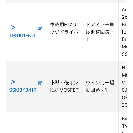
Auto
2ch 
車載用Hブリ
ドアミラー角
Bridg
ッジドライバ
度調整回路・
for 
TB9101FNG
ー
1
Brus
Moto
SSO
N-ch
MOSF
小型・低オン
ウインカー駆
V, 6.
SSM3K341R
抵抗MOSFET
動回路・1
0.03
Ω@10
23F
Bidir
TVS 