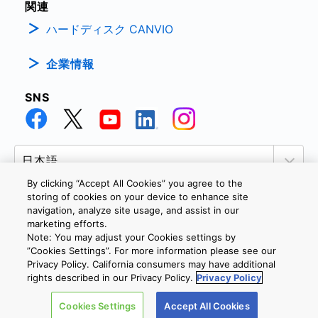
関連
ハードディスク CANVIO
企業情報
SNS
By clicking “Accept All Cookies” you agree to the
storing of cookies on your device to enhance site
navigation, analyze site usage, and assist in our
marketing efforts.
個人情報保護方針
サイトのご利用条件
Cookie設定
Note: You may adjust your Cookies settings by
お問い合わせ
”Cookies Settings”. For more information please see our
Privacy Policy. California consumers may have additional
rights described in our Privacy Policy.
Privacy Policy
Copyright © 2026 TOSHIBA ELECTRONIC DEVICES & STORAGE
Cookies Settings
Accept All Cookies
CORPORATION, All Rights Reserved.