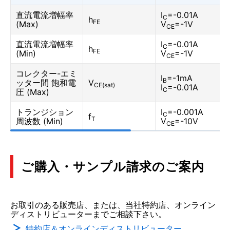
直流電流増幅率
I
=-0.01A
C
h
FE
(Max)
V
=-1V
CE
直流電流増幅率
I
=-0.01A
C
h
FE
(Min)
V
=-1V
CE
コレクター-エミ
I
=-1mA
B
ッター間 飽和電
V
CE(sat)
I
=-0.01A
C
圧 (Max)
トランジション
I
=-0.001A
C
f
T
周波数 (Min)
V
=-10V
CE
ご購入・サンプル請求のご案内
お取引のある販売店、または、当社特約店、オンライン
ディストリビューターまでご相談下さい。
特約店＆オンラインディストリビューター