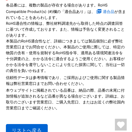
各品番には、複数の製品が存在する場合があります。RoHS
Compatible Product(s) (#)欄の「適合品あり」は、
適合品
が含ま
れていることをあらわします。
RoHS適合性の情報は、弊社材料調達先から取得した時点の調査回答
に基づいて作成しております。また、情報は予告なく変更されること
があります。
本製品のRoHS適合性など、詳細につきましては製品個別に必ず弊社
営業窓口までお問合せください。本製品のご使用に際しては、特定の
物質の含有・使用を規制するRoHS指令等、適用ある環境関連法令を
十分調査の上、かかる法令に適合するようご使用ください。お客様が
かかる法令を遵守しないことにより生じた損害に関して、当社は一切
の責任を負いかねます。
信頼性データは参考情報であり、ご採用およびご使用に関する製品情
報は弊社営業窓口までお問い合わせください。
本ウェブサイトに掲載されている品番は、納品の際、品番の末尾に付
加情報が追加されるなど品番が異なる場合がございます。詳細は、お
取引のございます営業窓口、ご購入先窓口、またはお近くの弊社国内
営業窓口までご確認ください。
リストへ戻る