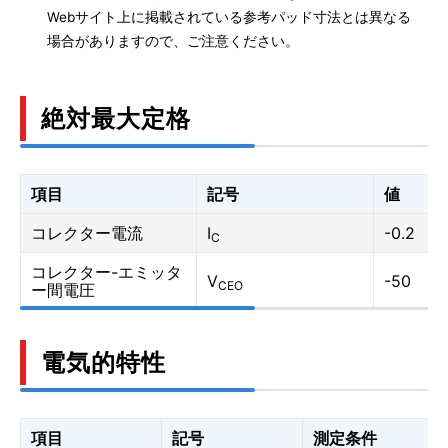
Webサイト上に掲載されている参考パッド寸法とは異なる
場合がありますので、ご注意ください。
絶対最大定格
項目
記号
値
コレクター電流
I
-0.2
C
コレクター-エミッタ
V
-50
CEO
ー間電圧
電気的特性
項目
記号
測定条件