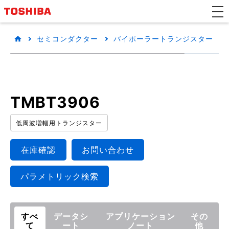
セミコンダクター
バイポーラートランジスター
TMBT3906
低周波増幅用トランジスター
在庫確認
お問い合わせ
パラメトリック検索
すべ
データシ
アプリケーション
その
て
ート
ノート
他