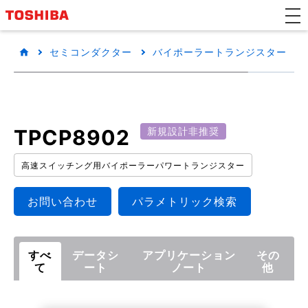
セミコンダクター
バイポーラートランジスター
TPCP8902
新規設計非推奨
高速スイッチング用バイポーラーパワートランジスター
お問い合わせ
パラメトリック検索
すべ
データシ
アプリケーション
その
て
ート
ノート
他