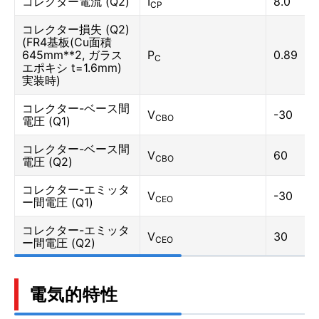
コレクター電流 (Q2)
I
8.0
CP
コレクター損失 (Q2)
(FR4基板(Cu面積
645mm**2, ガラス
P
0.89
C
エポキシ t=1.6mm)
実装時)
コレクター-ベース間
V
-30
CBO
電圧 (Q1)
コレクター-ベース間
V
60
CBO
電圧 (Q2)
コレクター-エミッタ
V
-30
CEO
ー間電圧 (Q1)
コレクター-エミッタ
V
30
CEO
ー間電圧 (Q2)
電気的特性