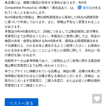
各品番には、複数の製品が存在する場合があります。RoHS
Compatible Product(s) (#)欄の「適合品あり」は、
適合品
が含ま
れていることをあらわします。
RoHS適合性の情報は、弊社材料調達先から取得した時点の調査回答
に基づいて作成しております。また、情報は予告なく変更されること
があります。
本製品のRoHS適合性など、詳細につきましては製品個別に必ず弊社
営業窓口までお問合せください。本製品のご使用に際しては、特定の
物質の含有・使用を規制するRoHS指令等、適用ある環境関連法令を
十分調査の上、かかる法令に適合するようご使用ください。お客様が
かかる法令を遵守しないことにより生じた損害に関して、当社は一切
の責任を負いかねます。
信頼性データは参考情報であり、ご採用およびご使用に関する製品情
報は弊社営業窓口までお問い合わせください。
本ウェブサイトに掲載されている品番は、納品の際、品番の末尾に付
加情報が追加されるなど品番が異なる場合がございます。詳細は、お
取引のございます営業窓口、ご購入先窓口、またはお近くの弊社国内
営業窓口までご確認ください。
リストへ戻る