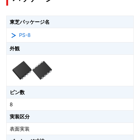
東芝パッケージ名
PS-8
外観
ピン数
8
実装区分
表面実装