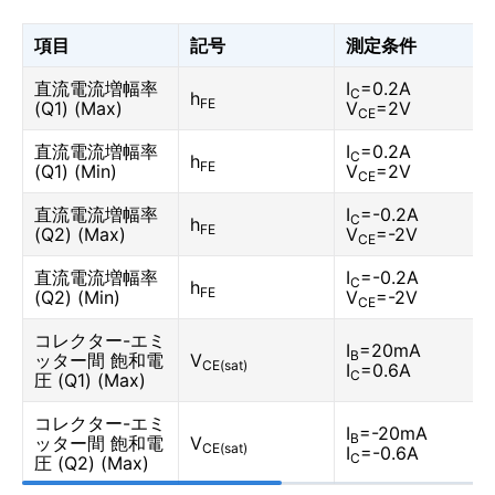
項目
記号
測定条件
直流電流増幅率
I
=0.2A
C
h
FE
(Q1) (Max)
V
=2V
CE
直流電流増幅率
I
=0.2A
C
h
FE
(Q1) (Min)
V
=2V
CE
直流電流増幅率
I
=-0.2A
C
h
FE
(Q2) (Max)
V
=-2V
CE
直流電流増幅率
I
=-0.2A
C
h
FE
(Q2) (Min)
V
=-2V
CE
コレクター-エミ
I
=20mA
B
ッター間 飽和電
V
CE(sat)
I
=0.6A
C
圧 (Q1) (Max)
コレクター-エミ
I
=-20mA
B
ッター間 飽和電
V
CE(sat)
I
=-0.6A
C
圧 (Q2) (Max)