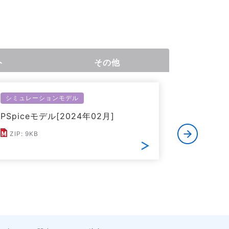
ト
その他
シミュレーションモデル
シミュレー
PSpiceモデル[2024年02月]
LTspic
ZIP: 9KB
ZIP: 11K