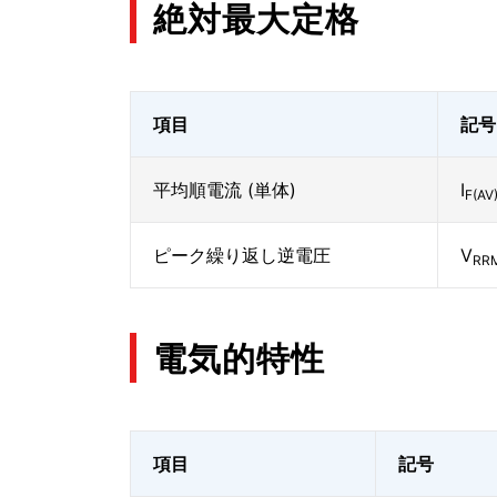
絶対最大定格
項目
記号
平均順電流 (単体)
I
F(AV
ピーク繰り返し逆電圧
V
RR
電気的特性
項目
記号