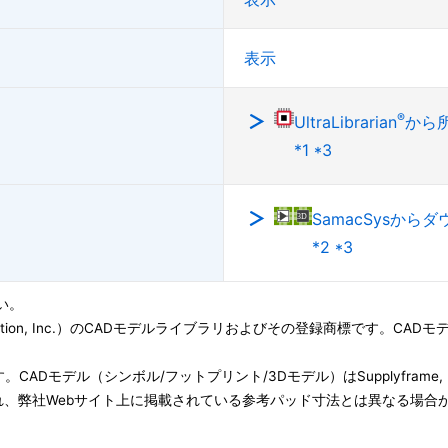
表示
®
UltraLibrarian
から
*1 *3
SamacSysから
*2 *3
い。
ation, Inc.）のCADモデルライブラリおよびその登録商標です。CADモデル(Symbo
子会社です。CADモデル（シンボル/フットプリント/3Dモデル）はSupplyfram
、弊社Webサイト上に掲載されている参考パッド寸法とは異なる場合