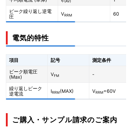
F(AV)
ピーク繰り返し逆電
V
60
RRM
圧
電気的特性
項目
記号
測定条件
ピーク順電圧
V
-
FM
(Max)
繰り返しピーク
I
(MAX)
V
=60V
RRM
RRM
逆電流
ご購入・サンプル請求のご案内