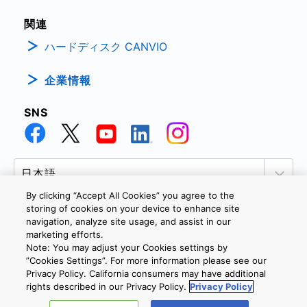
関連
ハードディスク CANVIO
企業情報
SNS
By clicking “Accept All Cookies” you agree to the
storing of cookies on your device to enhance site
navigation, analyze site usage, and assist in our
marketing efforts.
個人情報保護方針
サイトのご利用条件
Cookie設定
Note: You may adjust your Cookies settings by
お問い合わせ
”Cookies Settings”. For more information please see our
Privacy Policy. California consumers may have additional
rights described in our Privacy Policy.
Privacy Policy
Copyright © 2026 TOSHIBA ELECTRONIC DEVICES & STORAGE