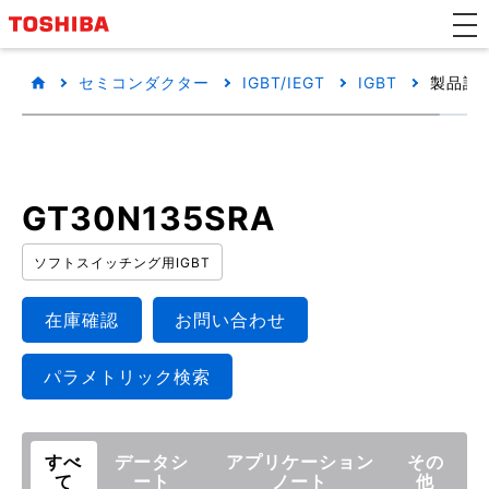
セミコンダクター
IGBT/IEGT
IGBT
製品詳
GT30N135SRA
ソフトスイッチング用IGBT
在庫確認
お問い合わせ
パラメトリック検索
すべ
データシ
アプリケーション
その
て
ート
ノート
他