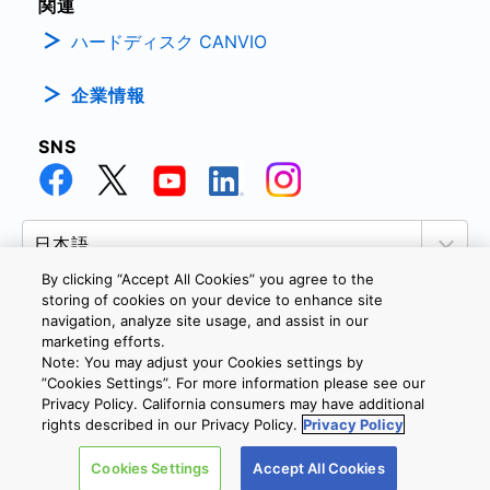
関連
ハードディスク CANVIO
企業情報
SNS
By clicking “Accept All Cookies” you agree to the
storing of cookies on your device to enhance site
navigation, analyze site usage, and assist in our
marketing efforts.
個人情報保護方針
サイトのご利用条件
Cookie設定
Note: You may adjust your Cookies settings by
お問い合わせ
”Cookies Settings”. For more information please see our
Privacy Policy. California consumers may have additional
rights described in our Privacy Policy.
Privacy Policy
Copyright © 2026 TOSHIBA ELECTRONIC DEVICES & STORAGE
Cookies Settings
Accept All Cookies
CORPORATION, All Rights Reserved.