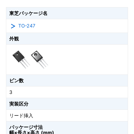
東芝パッケージ名
TO-247
外観
ピン数
3
実装区分
リード挿入
パッケージ寸法
幅×長さ×高さ (mm)