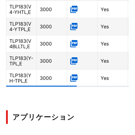
TLP183(V
Y
3000
Yes
4-YHTL,E
5
TLP183(V
Y
3000
Yes
4-YTPL,E
0
TLP183(V
B
3000
Yes
4BLLTL,E
-
TLP183(Y-
Y
3000
Yes
TPL,E
0
TLP183(Y
Y
3000
Yes
H-TPL,E
5
アプリケーション