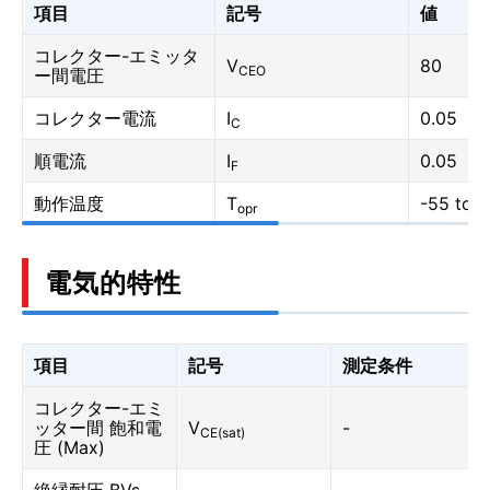
項目
記号
値
コレクター-エミッタ
V
80
CEO
ー間電圧
コレクター電流
I
0.05
C
順電流
I
0.05
F
動作温度
T
-55 to 1
opr
電気的特性
項目
記号
測定条件
コレクター-エミ
ッター間 飽和電
V
-
CE(sat)
圧 (Max)