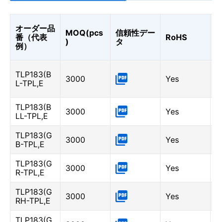
オーダー品
MOQ(pcs
信頼性デー
C
番（代表
RoHS
)
タ
K
例）
B
TLP183(B
3000
Yes
(
L-TPL,E
0
TLP183(B
B
3000
Yes
LL-TPL,E
-
TLP183(G
G
3000
Yes
B-TPL,E
6
TLP183(G
G
3000
Yes
R-TPL,E
3
TLP183(G
G
3000
Yes
RH-TPL,E
-
TLP183(G
G