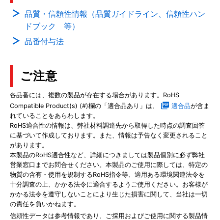
品質・信頼性情報（品質ガイドライン、信頼性ハン
ドブック 等）
品番付与法
ご注意
各品番には、複数の製品が存在する場合があります。RoHS
Compatible Product(s) (#)欄の「適合品あり」は、
適合品
が含ま
れていることをあらわします。
RoHS適合性の情報は、弊社材料調達先から取得した時点の調査回答
に基づいて作成しております。また、情報は予告なく変更されること
があります。
本製品のRoHS適合性など、詳細につきましては製品個別に必ず弊社
営業窓口までお問合せください。本製品のご使用に際しては、特定の
物質の含有・使用を規制するRoHS指令等、適用ある環境関連法令を
十分調査の上、かかる法令に適合するようご使用ください。お客様が
かかる法令を遵守しないことにより生じた損害に関して、当社は一切
の責任を負いかねます。
信頼性データは参考情報であり、ご採用およびご使用に関する製品情