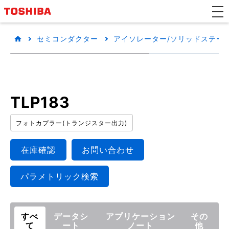
セミコンダクター
アイソレーター/ソリッドステートリ
TLP183
フォトカプラー(トランジスター出力)
在庫確認
お問い合わせ
パラメトリック検索
すべ
データシ
アプリケーション
その
て
ート
ノート
他