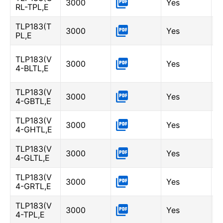
3000
Yes
RL-TPL,E
-
TLP183(T
3000
Yes
-
PL,E
B
TLP183(V
3000
Yes
(
4-BLTL,E
0
TLP183(V
G
3000
Yes
4-GBTL,E
6
TLP183(V
G
3000
Yes
4-GHTL,E
-
TLP183(V
G
3000
Yes
4-GLTL,E
-
TLP183(V
G
3000
Yes
4-GRTL,E
3
TLP183(V
3000
Yes
-
4-TPL,E