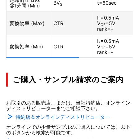
絶縁耐圧 BVs
BV
t=60sec
S
@1分間 (Min)
I
=0.5mA
F
変換効率 (Max)
CTR
V
=5V
CE
rank=-
I
=0.5mA
F
変換効率 (Min)
CTR
V
=5V
CE
rank=-
ご購入・サンプル請求のご案内
お取引のある販売店、または、当社特約店、オンライン
ディストリビューターまでご相談下さい。
特約店＆オンラインディストリビューター
オンラインでの少量サンプルのご購入については、以下
のボタンから検索が可能です。