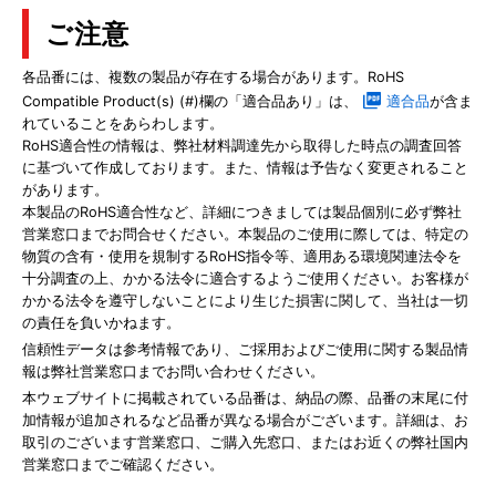
ご注意
各品番には、複数の製品が存在する場合があります。RoHS
Compatible Product(s) (#)欄の「適合品あり」は、
適合品
が含ま
れていることをあらわします。
RoHS適合性の情報は、弊社材料調達先から取得した時点の調査回答
に基づいて作成しております。また、情報は予告なく変更されること
があります。
本製品のRoHS適合性など、詳細につきましては製品個別に必ず弊社
営業窓口までお問合せください。本製品のご使用に際しては、特定の
物質の含有・使用を規制するRoHS指令等、適用ある環境関連法令を
十分調査の上、かかる法令に適合するようご使用ください。お客様が
かかる法令を遵守しないことにより生じた損害に関して、当社は一切
の責任を負いかねます。
信頼性データは参考情報であり、ご採用およびご使用に関する製品情
報は弊社営業窓口までお問い合わせください。
本ウェブサイトに掲載されている品番は、納品の際、品番の末尾に付
加情報が追加されるなど品番が異なる場合がございます。詳細は、お
取引のございます営業窓口、ご購入先窓口、またはお近くの弊社国内
営業窓口までご確認ください。