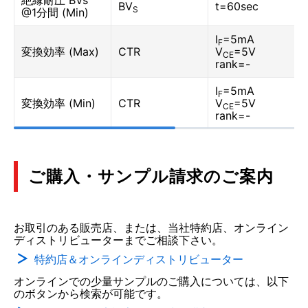
絶縁耐圧 BVs
BV
t=60sec
S
@1分間 (Min)
I
=5mA
F
変換効率 (Max)
CTR
V
=5V
CE
rank=-
I
=5mA
F
変換効率 (Min)
CTR
V
=5V
CE
rank=-
ご購入・サンプル請求のご案内
お取引のある販売店、または、当社特約店、オンライン
ディストリビューターまでご相談下さい。
特約店＆オンラインディストリビューター
オンラインでの少量サンプルのご購入については、以下
のボタンから検索が可能です。