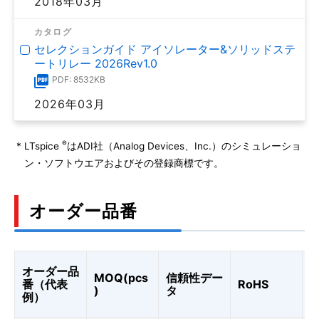
2018年03月
カタログ
セレクションガイド アイソレーター&ソリッドステ
ートリレー 2026Rev1.0
PDF: 8532KB
2026年03月
®
*
LTspice
はADI社（Analog Devices、Inc.）のシミュレーショ
ン・ソフトウエアおよびその登録商標です。
オーダー品番
オーダー品
MOQ(pcs
信頼性デー
C
番（代表
RoHS
)
タ
K
例）