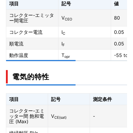
項目
記号
値
コレクター-エミッタ
V
80
CEO
ー間電圧
コレクター電流
I
0.05
C
順電流
I
0.05
F
動作温度
T
-55 to 1
opr
電気的特性
項目
記号
測定条件
コレクター-エミ
ッター間 飽和電
V
-
CE(sat)
圧 (Max)