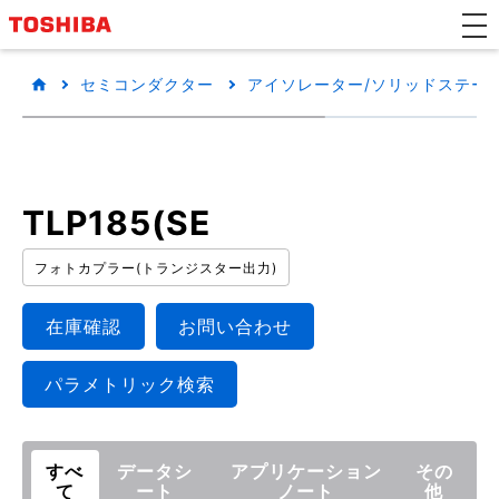
セミコンダクター
アイソレーター/ソリッドステートリ
TLP185(SE
フォトカプラー(トランジスター出力)
在庫確認
お問い合わせ
パラメトリック検索
すべ
データシ
アプリケーション
その
て
ート
ノート
他