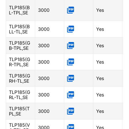
B
TLP185(B
3000
Yes
(
L-TPL,SE
0
TLP185(B
B
3000
Yes
LL-TL,SE
-
TLP185(G
G
3000
Yes
B-TPL,SE
6
TLP185(G
G
3000
Yes
R-TPL,SE
3
TLP185(G
G
3000
Yes
RH-TL,SE
-
TLP185(G
G
3000
Yes
RL-TL,SE
-
TLP185(T
3000
Yes
-
PL,SE
TLP185(V
3000
Yes
-