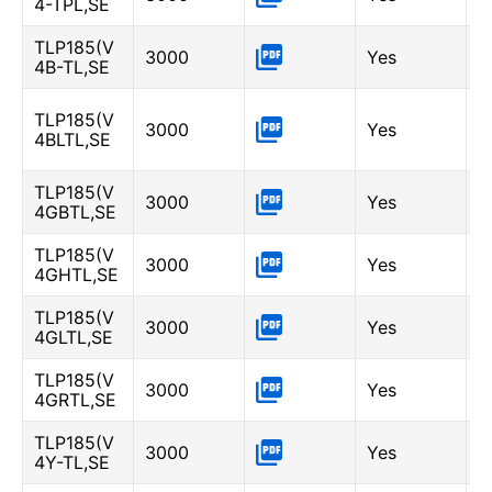
4-TPL,SE
TLP185(V
B
3000
Yes
4B-TL,SE
-
B
TLP185(V
3000
Yes
(
4BLTL,SE
0
TLP185(V
G
3000
Yes
4GBTL,SE
6
TLP185(V
G
3000
Yes
4GHTL,SE
-
TLP185(V
G
3000
Yes
4GLTL,SE
-
TLP185(V
G
3000
Yes
4GRTL,SE
3
TLP185(V
Y
3000
Yes
4Y-TL,SE
0