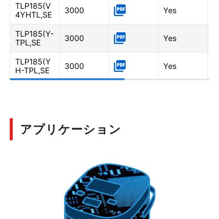
TLP185(V
Y
3000
Yes
4YHTL,SE
5
TLP185(Y-
Y
3000
Yes
TPL,SE
0
TLP185(Y
Y
3000
Yes
H-TPL,SE
5
アプリケーション