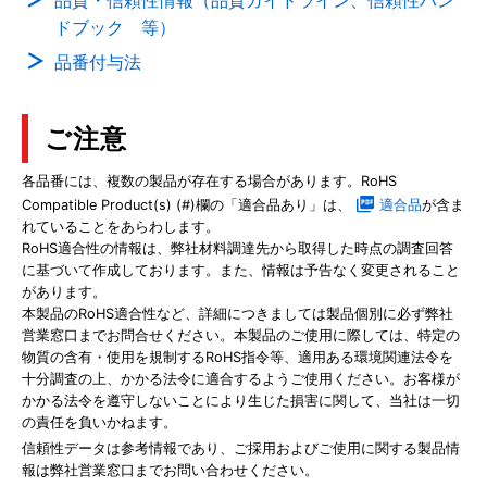
品質・信頼性情報（品質ガイドライン、信頼性ハン
ドブック 等）
品番付与法
ご注意
各品番には、複数の製品が存在する場合があります。RoHS
Compatible Product(s) (#)欄の「適合品あり」は、
適合品
が含ま
れていることをあらわします。
RoHS適合性の情報は、弊社材料調達先から取得した時点の調査回答
に基づいて作成しております。また、情報は予告なく変更されること
があります。
本製品のRoHS適合性など、詳細につきましては製品個別に必ず弊社
営業窓口までお問合せください。本製品のご使用に際しては、特定の
物質の含有・使用を規制するRoHS指令等、適用ある環境関連法令を
十分調査の上、かかる法令に適合するようご使用ください。お客様が
かかる法令を遵守しないことにより生じた損害に関して、当社は一切
の責任を負いかねます。
信頼性データは参考情報であり、ご採用およびご使用に関する製品情
報は弊社営業窓口までお問い合わせください。