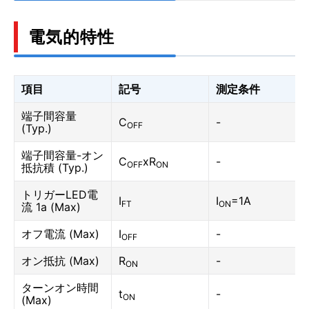
電気的特性
項目
記号
測定条件
端子間容量
C
-
OFF
(Typ.)
端子間容量-オン
C
xR
-
OFF
ON
抵抗積 (Typ.)
トリガーLED電
I
I
=1A
FT
ON
流 1a (Max)
オフ電流 (Max)
I
-
OFF
オン抵抗 (Max)
R
-
ON
ターンオン時間
t
-
ON
(Max)