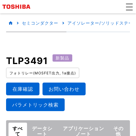
セミコンダクター
アイソレーター/ソリッドステートリ
TLP3491
新製品
フォトリレー(MOSFET出力, 1a接点)
在庫確認
お問い合わせ
パラメトリック検索
すべ
データシ
アプリケーション
その
て
ート
ノート
他