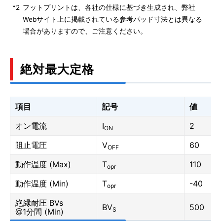
*2
フットプリントは、各社の仕様に基づき生成され、弊社
Webサイト上に掲載されている参考パッド寸法とは異なる
場合がありますので、ご注意ください。
絶対最大定格
項目
記号
値
オン電流
I
2
ON
阻止電圧
V
60
OFF
動作温度 (Max)
T
110
opr
動作温度 (Min)
T
-40
opr
絶縁耐圧 BVs
BV
500
S
@1分間 (Min)