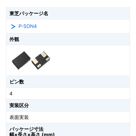
東芝パッケージ名
P-SON4
外観
ピン数
4
実装区分
表面実装
パッケージ寸法
幅×長さ×高さ (mm)