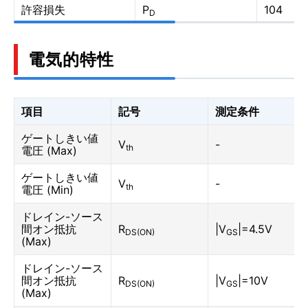
許容損失
P
104
D
電気的特性
項目
記号
測定条件
ゲートしきい値
V
-
th
電圧 (Max)
ゲートしきい値
V
-
th
電圧 (Min)
ドレイン-ソース
間オン抵抗
R
|V
|=4.5V
DS(ON)
GS
(Max)
ドレイン-ソース
間オン抵抗
R
|V
|=10V
DS(ON)
GS
(Max)