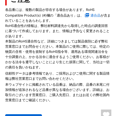
各品番には、複数の製品が存在する場合があります。RoHS
Compatible Product(s) (#)欄の「適合品あり」は、
適合品
が含ま
れていることをあらわします。
RoHS適合性の情報は、弊社材料調達先から取得した時点の調査回答
に基づいて作成しております。また、情報は予告なく変更されること
があります。
本製品のRoHS適合性など、詳細につきましては製品個別に必ず弊社
営業窓口までお問合せください。本製品のご使用に際しては、特定の
物質の含有・使用を規制するRoHS指令等、適用ある環境関連法令を
十分調査の上、かかる法令に適合するようご使用ください。お客様が
かかる法令を遵守しないことにより生じた損害に関して、当社は一切
の責任を負いかねます。
信頼性データは参考情報であり、ご採用およびご使用に関する製品情
報は弊社営業窓口までお問い合わせください。
本ウェブサイトに掲載されている品番は、納品の際、品番の末尾に付
加情報が追加されるなど品番が異なる場合がございます。詳細は、お
取引のございます営業窓口、ご購入先窓口、またはお近くの弊社国内
営業窓口までご確認ください。