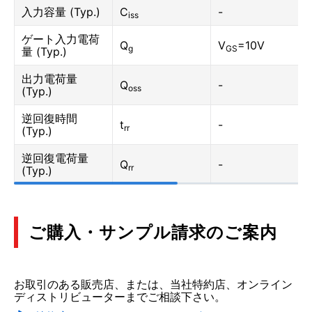
入力容量 (Typ.)
C
-
iss
ゲート入力電荷
Q
V
=10V
g
GS
量 (Typ.)
出力電荷量
Q
-
oss
(Typ.)
逆回復時間
t
-
rr
(Typ.)
逆回復電荷量
Q
-
rr
(Typ.)
ご購入・サンプル請求のご案内
お取引のある販売店、または、当社特約店、オンライン
ディストリビューターまでご相談下さい。