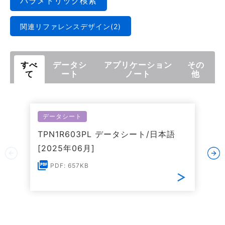
パラメトリック検索
関連リファレンスデザイン(2)
すべ
データシ
アプリケーション
その
て
ート
ノート
他
データシート
TPN1R603PL データシート/日本語
[2025年06月]
PDF: 657KB