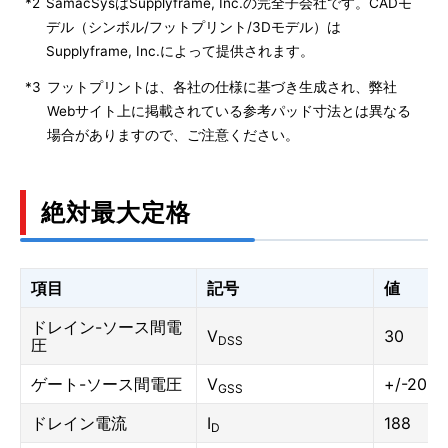
*2
SamacSysはSupplyframe, Inc.の完全子会社です。CADモ
デル（シンボル/フットプリント/3Dモデル）は
Supplyframe, Inc.によって提供されます。
*3
フットプリントは、各社の仕様に基づき生成され、弊社
Webサイト上に掲載されている参考パッド寸法とは異なる
場合がありますので、ご注意ください。
絶対最大定格
項目
記号
値
ドレイン-ソース間電
V
30
DSS
圧
ゲート-ソース間電圧
V
+/-20
GSS
ドレイン電流
I
188
D