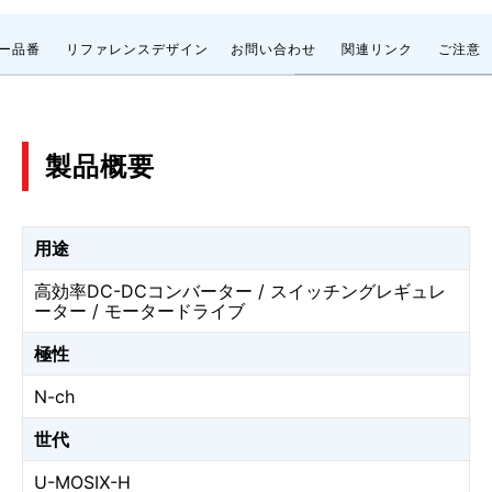
ー品番
リファレンスデザイン
お問い合わせ
関連リンク
ご注意
製品概要
用途
高効率DC-DCコンバーター / スイッチングレギュレ
ーター / モータードライブ
極性
N-ch
世代
U-MOSⅨ-H