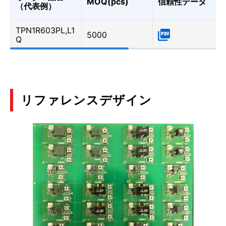
MOQ(pcs)
信頼性データ
（代表例）
TPN1R603PL,L1
5000
Q
リファレンスデザイン