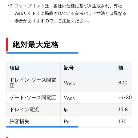
*3
フットプリントは、各社の仕様に基づき生成され、弊社
Webサイト上に掲載されている参考パッド寸法とは異なる
場合がありますので、ご注意ください。
絶対最大定格
項目
記号
値
ドレイン-ソース間電
V
600
DSS
圧
ゲート-ソース間電圧
V
+/-30
GSS
ドレイン電流
I
15.8
D
許容損失
P
130
D