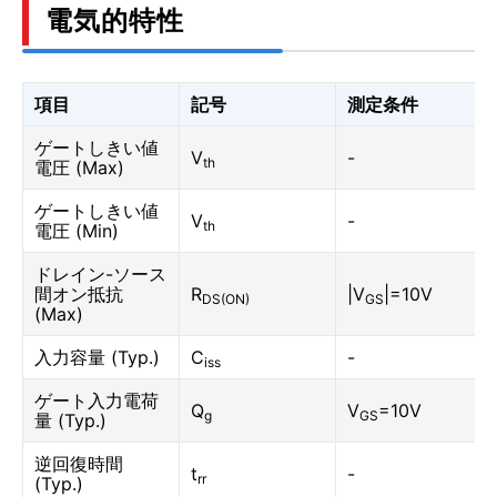
電気的特性
項目
記号
測定条件
ゲートしきい値
V
-
th
電圧 (Max)
ゲートしきい値
V
-
th
電圧 (Min)
ドレイン-ソース
間オン抵抗
R
|V
|=10V
DS(ON)
GS
(Max)
入力容量 (Typ.)
C
-
iss
ゲート入力電荷
Q
V
=10V
g
GS
量 (Typ.)
逆回復時間
t
-
rr
(Typ.)