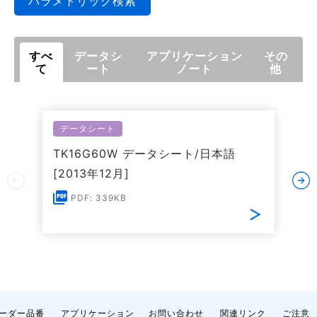
パラメトリック検索
すべ
データシ
アプリケーション
その
て
ート
ノート
他
データシート
TK16G60W データシート/日本語
[2013年12月]
PDF: 339KB
ーダー品番
アプリケーション
お問い合わせ
関連リンク
ご注意