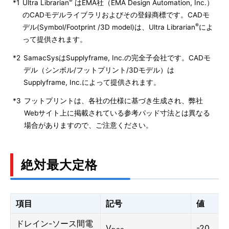
®
*1
Ultra Librarian
はEMA社（EMA Design Automation, Inc.）
のCADモデルライブラリおよびその登録商標です。CADモ
®
デル(Symbol/Footprint /3D model)は、Ultra Librarian
によ
って提供されます。
*2
SamacSysはSupplyframe, Inc.の完全子会社です。CADモ
デル（シンボル/フットプリント/3Dモデル）は
Supplyframe, Inc.によって提供されます。
*3
フットプリントは、各社の仕様に基づき生成され、弊社
Webサイト上に掲載されている参考パッド寸法とは異なる
場合がありますので、ご注意ください。
絶対最大定格
項目
記号
値
ドレイン-ソース間電
V
-20