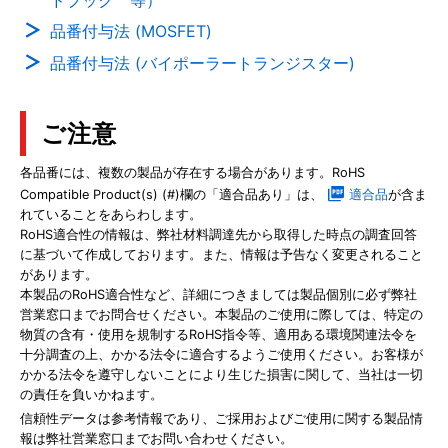
品番付与法 (MOSFET)
品番付与法 (バイポーラートランジスター)
ご注意
各品番には、複数の製品が存在する場合があります。RoHS
Compatible Product(s) (#)欄の「適合品あり」は、
適合品
が含ま
れていることをあらわします。
RoHS適合性の情報は、弊社材料調達先から取得した時点の調査回答
に基づいて作成しております。また、情報は予告なく変更されること
があります。
本製品のRoHS適合性など、詳細につきましては製品個別に必ず弊社
営業窓口までお問合せください。本製品のご使用に際しては、特定の
物質の含有・使用を規制するRoHS指令等、適用ある環境関連法令を
十分調査の上、かかる法令に適合するようご使用ください。お客様が
かかる法令を遵守しないことにより生じた損害に関して、当社は一切
の責任を負いかねます。
信頼性データは参考情報であり、ご採用およびご使用に関する製品情
報は弊社営業窓口までお問い合わせください。