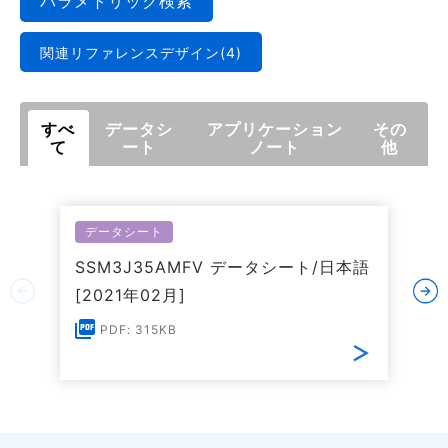
パラメトリック検索
関連リファレンスデザイン(4)
すべ
データシ
アプリケーション
その
て
ート
ノート
他
データシート
SSM3J35AMFV データシート/日本語
[2021年02月]
PDF: 315KB