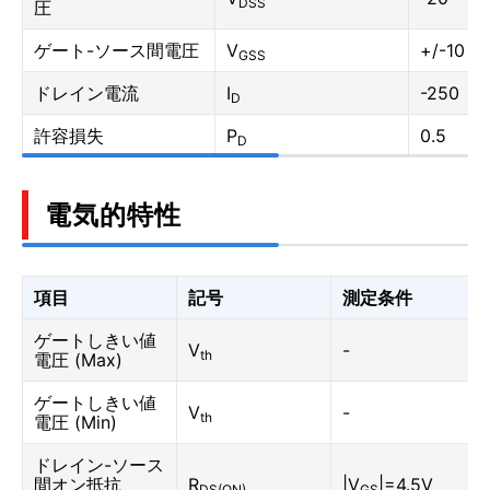
DSS
圧
ゲート-ソース間電圧
V
+/-10
GSS
ドレイン電流
I
-250
D
許容損失
P
0.5
D
電気的特性
項目
記号
測定条件
ゲートしきい値
V
-
th
電圧 (Max)
ゲートしきい値
V
-
th
電圧 (Min)
ドレイン-ソース
間オン抵抗
R
|V
|=4.5V
DS(ON)
GS