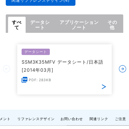
関連リファレンスデザイン(4)
すべ
データシ
アプリケーション
その
て
ート
ノート
他
データシート
SSM3K35MFV データシート/日本語
[2014年03月]
PDF: 283KB
メント
リファレンスデザイン
お問い合わせ
関連リンク
ご注意