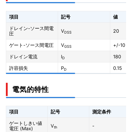
項目
記号
値
ドレイン-ソース間電
V
20
DSS
圧
ゲート-ソース間電圧
V
+/-10
GSS
ドレイン電流
I
180
D
許容損失
P
0.15
D
電気的特性
項目
記号
測定条件
ゲートしきい値
V
-
th
電圧 (Max)