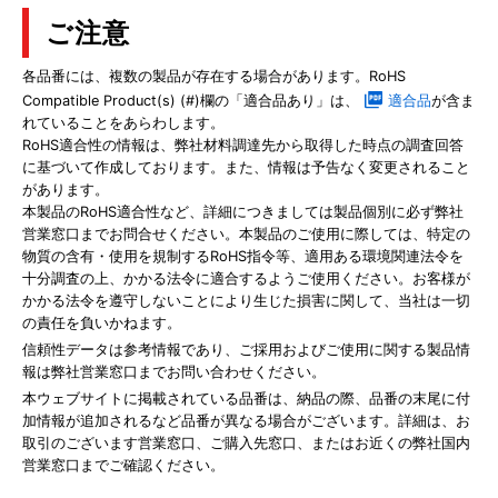
ご注意
各品番には、複数の製品が存在する場合があります。RoHS
Compatible Product(s) (#)欄の「適合品あり」は、
適合品
が含ま
れていることをあらわします。
RoHS適合性の情報は、弊社材料調達先から取得した時点の調査回答
に基づいて作成しております。また、情報は予告なく変更されること
があります。
本製品のRoHS適合性など、詳細につきましては製品個別に必ず弊社
営業窓口までお問合せください。本製品のご使用に際しては、特定の
物質の含有・使用を規制するRoHS指令等、適用ある環境関連法令を
十分調査の上、かかる法令に適合するようご使用ください。お客様が
かかる法令を遵守しないことにより生じた損害に関して、当社は一切
の責任を負いかねます。
信頼性データは参考情報であり、ご採用およびご使用に関する製品情
報は弊社営業窓口までお問い合わせください。
本ウェブサイトに掲載されている品番は、納品の際、品番の末尾に付
加情報が追加されるなど品番が異なる場合がございます。詳細は、お
取引のございます営業窓口、ご購入先窓口、またはお近くの弊社国内
営業窓口までご確認ください。