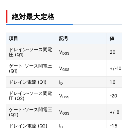
絶対最大定格
項目
記号
値
ドレイン-ソース間電
V
20
DSS
圧 (Q1)
ゲート-ソース間電圧
V
+/-10
GSS
(Q1)
ドレイン電流 (Q1)
I
1.6
D
ドレイン-ソース間電
V
-20
DSS
圧 (Q2)
ゲート-ソース間電圧
V
+/-8
GSS
(Q2)
ドレイン電流 (Q2)
I
-1.5
D