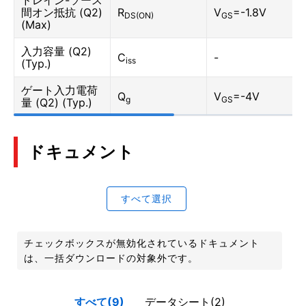
ドレイン-ソース
間オン抵抗 (Q2)
R
V
=-1.8V
DS(ON)
GS
(Max)
入力容量 (Q2)
C
-
iss
(Typ.)
ゲート入力電荷
Q
V
=-4V
g
GS
量 (Q2) (Typ.)
ドキュメント
すべて選択
チェックボックスが無効化されているドキュメント
は、一括ダウンロードの対象外です。
すべて(9)
データシート(2)