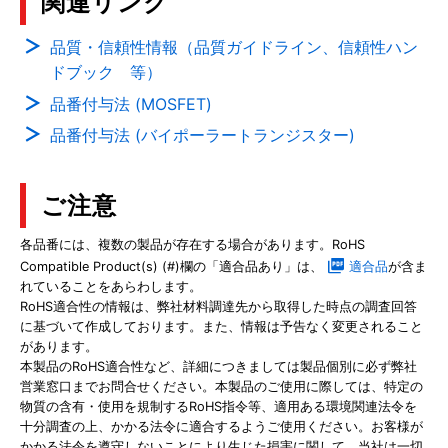
関連リンク
品質・信頼性情報（品質ガイドライン、信頼性ハン
ドブック 等）
品番付与法 (MOSFET)
品番付与法 (バイポーラートランジスター)
ご注意
各品番には、複数の製品が存在する場合があります。RoHS
Compatible Product(s) (#)欄の「適合品あり」は、
適合品
が含ま
れていることをあらわします。
RoHS適合性の情報は、弊社材料調達先から取得した時点の調査回答
に基づいて作成しております。また、情報は予告なく変更されること
があります。
本製品のRoHS適合性など、詳細につきましては製品個別に必ず弊社
営業窓口までお問合せください。本製品のご使用に際しては、特定の
物質の含有・使用を規制するRoHS指令等、適用ある環境関連法令を
十分調査の上、かかる法令に適合するようご使用ください。お客様が
かかる法令を遵守しないことにより生じた損害に関して、当社は一切