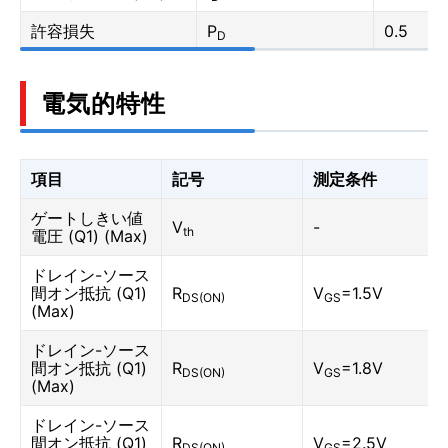
許容損失
P
0.5
D
電気的特性
項目
記号
測定条件
ゲートしきい値
V
-
th
電圧 (Q1) (Max)
ドレイン-ソース
間オン抵抗 (Q1)
R
V
=1.5V
DS(ON)
GS
(Max)
ドレイン-ソース
間オン抵抗 (Q1)
R
V
=1.8V
DS(ON)
GS
(Max)
ドレイン-ソース
間オン抵抗 (Q1)
R
V
=2.5V
DS(ON)
GS