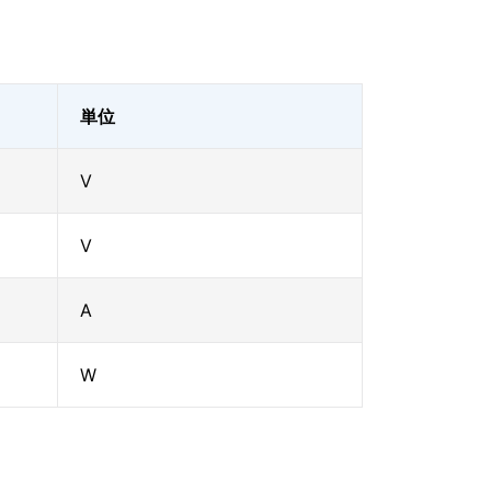
単位
V
V
A
W