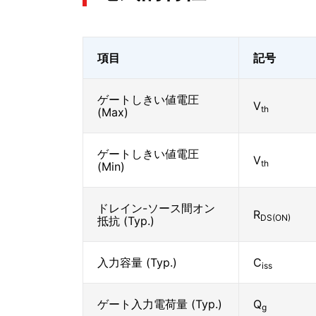
項目
記号
ゲートしきい値電圧
V
th
(Max)
ゲートしきい値電圧
V
th
(Min)
ドレイン-ソース間オン
R
DS(ON)
抵抗 (Typ.)
入力容量 (Typ.)
C
iss
ゲート入力電荷量 (Typ.)
Q
g