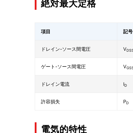
絶対最大定格
項目
記号
ドレイン-ソース間電圧
V
DS
ゲート-ソース間電圧
V
GS
ドレイン電流
I
D
許容損失
P
D
電気的特性