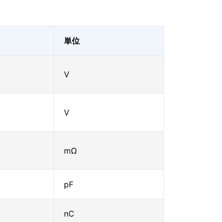
単位
V
V
mΩ
pF
nC