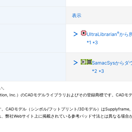
表示
®
UltraLibrarian
から
*1 *3
SamacSysから
*2 *3
い。
ation, Inc.）のCADモデルライブラリおよびその登録商標です。CADモデル(Symbo
子会社です。CADモデル（シンボル/フットプリント/3Dモデル）はSupplyfram
、弊社Webサイト上に掲載されている参考パッド寸法とは異なる場合