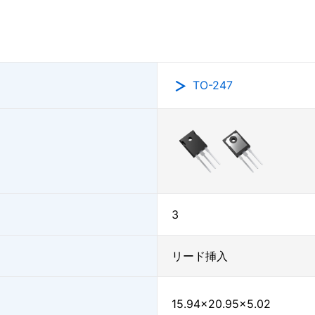
TO-247
3
リード挿入
15.94×20.95×5.02