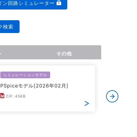
イン回路シミュレーター
ク検索
ト
その他
シミュレーションモデル
シミュレー
PSpiceモデル[2026年02月]
LTspic
ZIP: 45KB
ZIP: 50K