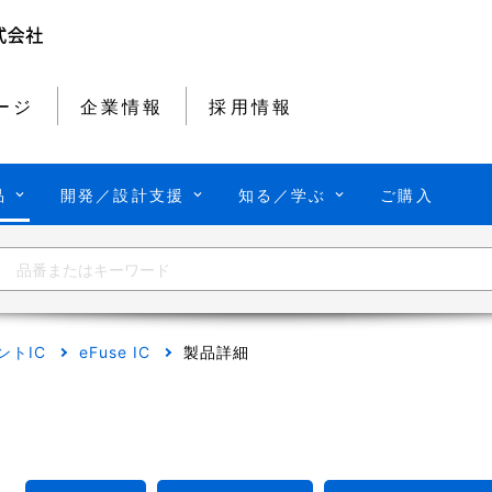
ージ
企業情報
採用情報
品
開発／設計支援
知る／学ぶ
ご購入
ントIC
eFuse IC
製品詳細