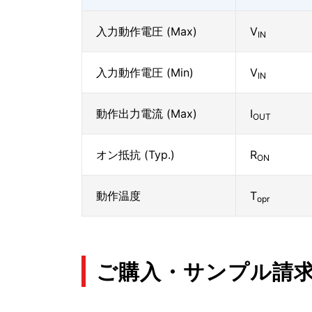
入力動作電圧 (Max)
V
IN
入力動作電圧 (Min)
V
IN
動作出力電流 (Max)
I
OUT
オン抵抗 (Typ.)
R
ON
動作温度
T
opr
ご購入・サンプル請