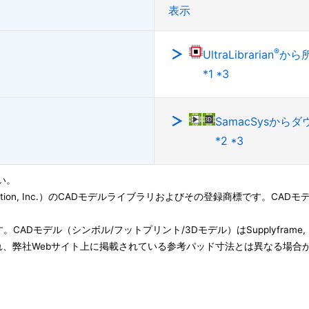
表示
®
UltraLibrarian
から
*1 *3
SamacSysから
*2 *3
い。
ation, Inc.）のCADモデルライブラリおよびその登録商標です。CADモデル(Symbo
子会社です。CADモデル（シンボル/フットプリント/3Dモデル）はSupplyfram
、弊社Webサイト上に掲載されている参考パッド寸法とは異なる場合