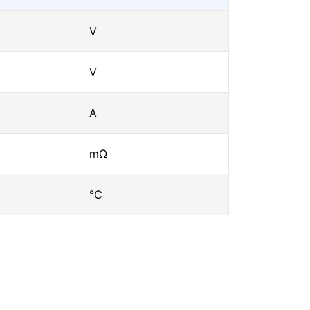
V
V
A
mΩ
℃