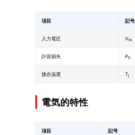
項目
記号
入力電圧
V
IN
許容損失
P
D
接合温度
T
j
電気的特性
項目
記号