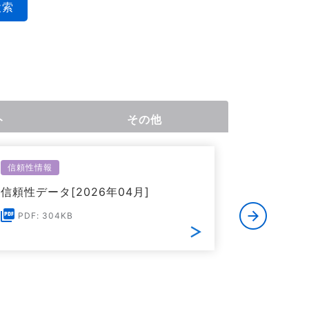
検索
ト
その他
信頼性情報
環境関連情
信頼性データ[2026年04月]
欧州RoHS
る証明書[
PDF: 304KB
PDF: 1