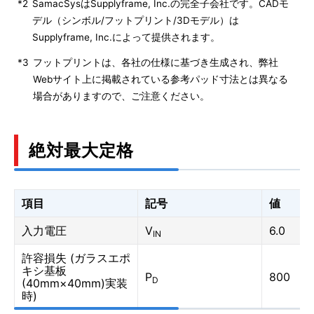
*2
SamacSysはSupplyframe, Inc.の完全子会社です。CADモ
デル（シンボル/フットプリント/3Dモデル）は
Supplyframe, Inc.によって提供されます。
*3
フットプリントは、各社の仕様に基づき生成され、弊社
Webサイト上に掲載されている参考パッド寸法とは異なる
場合がありますので、ご注意ください。
絶対最大定格
項目
記号
値
入力電圧
V
6.0
IN
許容損失 (ガラスエポ
キシ基板
P
800
D
(40mm×40mm)実装
時)