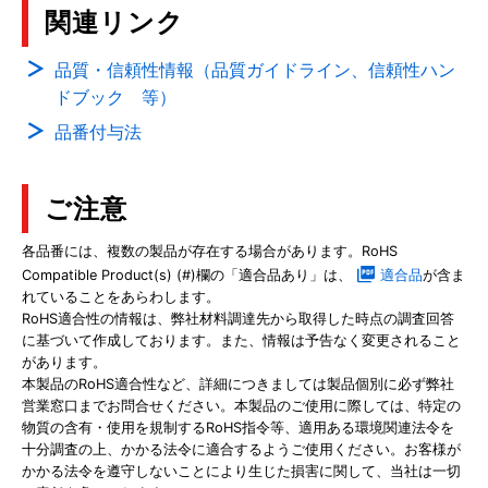
関連リンク
品質・信頼性情報（品質ガイドライン、信頼性ハン
ドブック 等）
品番付与法
ご注意
各品番には、複数の製品が存在する場合があります。RoHS
Compatible Product(s) (#)欄の「適合品あり」は、
適合品
が含ま
れていることをあらわします。
RoHS適合性の情報は、弊社材料調達先から取得した時点の調査回答
に基づいて作成しております。また、情報は予告なく変更されること
があります。
本製品のRoHS適合性など、詳細につきましては製品個別に必ず弊社
営業窓口までお問合せください。本製品のご使用に際しては、特定の
物質の含有・使用を規制するRoHS指令等、適用ある環境関連法令を
十分調査の上、かかる法令に適合するようご使用ください。お客様が
かかる法令を遵守しないことにより生じた損害に関して、当社は一切