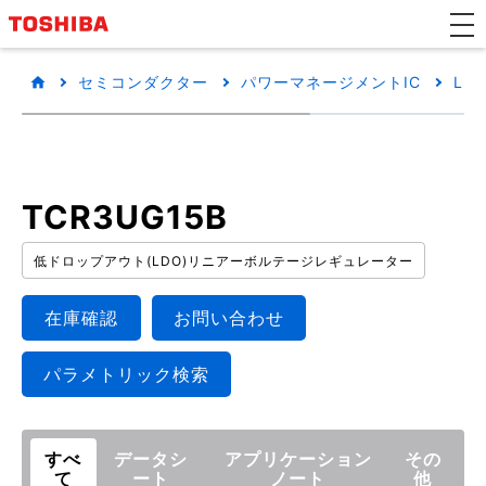
セミコンダクター
パワーマネージメントIC
LD
TCR3UG15B
低ドロップアウト(LDO)リニアーボルテージレギュレーター
在庫確認
お問い合わせ
パラメトリック検索
すべ
データシ
アプリケーション
その
て
ート
ノート
他