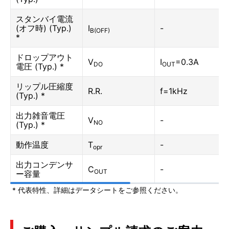
スタンバイ電流
(オフ時) (Typ.)
I
-
B(OFF)
*
ドロップアウト
V
I
=0.3A
DO
OUT
電圧 (Typ.) *
リップル圧縮度
R.R.
f=1kHz
(Typ.) *
出力雑音電圧
V
-
NO
(Typ.) *
動作温度
T
-
opr
出力コンデンサ
C
-
OUT
ー容量
* 代表特性、詳細はデータシートをご参照ください。