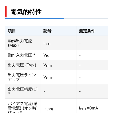
電気的特性
項目
記号
測定条件
動作出力電流
I
-
OUT
(Max)
動作入力電圧 *
V
-
IN
出力電圧 (Typ.)
V
-
OUT
出力電圧ライン
V
-
OUT
アップ
出力電圧精度(±)
-
-
*
バイアス電流(消
費電流) (オン時)
I
I
=0mA
B(ON)
OUT
(Typ.) *