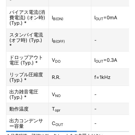
*
バイアス電流(消
費電流) (オン時)
I
I
=0mA
B(ON)
OUT
(Typ.) *
スタンバイ電流
(オフ時) (Typ.)
I
-
B(OFF)
*
ドロップアウト
V
I
=0.3A
DO
OUT
電圧 (Typ.) *
リップル圧縮度
R.R.
f=1kHz
(Typ.) *
出力雑音電圧
V
-
NO
(Typ.) *
動作温度
T
-
opr
出力コンデンサ
C
-
OUT
ー容量