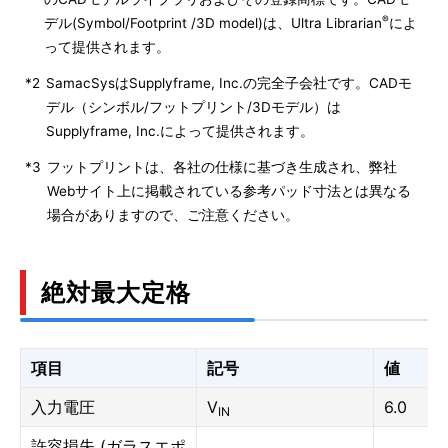
®
デル(Symbol/Footprint /3D model)は、Ultra Librarian
によ
って提供されます。
*2
SamacSysはSupplyframe, Inc.の完全子会社です。CADモ
デル（シンボル/フットプリント/3Dモデル）は
Supplyframe, Inc.によって提供されます。
*3
フットプリントは、各社の仕様に基づき生成され、弊社
Webサイト上に掲載されている参考パッド寸法とは異なる
場合がありますので、ご注意ください。
絶対最大定格
項目
記号
値
入力電圧
V
6.0
IN
許容損失 (ガラスエポ