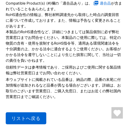
Compatible Product(s) (#)欄の「適合品あり」は、
適合品
が含ま
れていることをあらわします。
RoHS適合性の情報は、弊社材料調達先から取得した時点の調査回答
に基づいて作成しております。また、情報は予告なく変更されること
があります。
本製品のRoHS適合性など、詳細につきましては製品個別に必ず弊社
営業窓口までお問合せください。本製品のご使用に際しては、特定の
物質の含有・使用を規制するRoHS指令等、適用ある環境関連法令を
十分調査の上、かかる法令に適合するようご使用ください。お客様が
かかる法令を遵守しないことにより生じた損害に関して、当社は一切
の責任を負いかねます。
信頼性データは参考情報であり、ご採用およびご使用に関する製品情
報は弊社営業窓口までお問い合わせください。
本ウェブサイトに掲載されている品番は、納品の際、品番の末尾に付
加情報が追加されるなど品番が異なる場合がございます。詳細は、お
取引のございます営業窓口、ご購入先窓口、またはお近くの弊社国内
営業窓口までご確認ください。
リストへ戻る