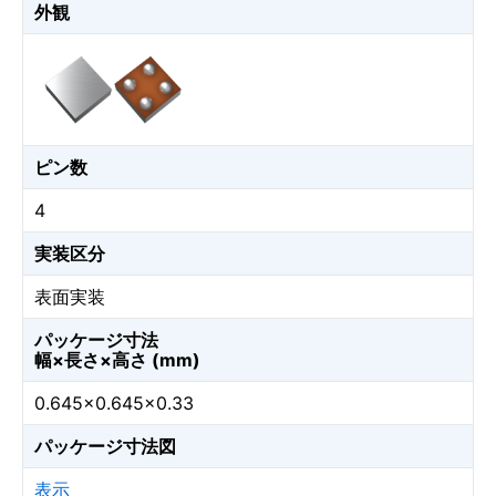
外観
ピン数
4
実装区分
表面実装
パッケージ寸法
幅×長さ×高さ (mm)
0.645×0.645×0.33
パッケージ寸法図
表示