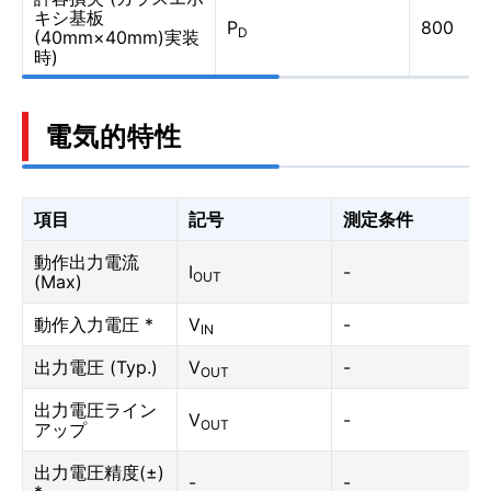
キシ基板
P
800
D
(40mm×40mm)実装
時)
電気的特性
項目
記号
測定条件
動作出力電流
I
-
OUT
(Max)
動作入力電圧 *
V
-
IN
出力電圧 (Typ.)
V
-
OUT
出力電圧ライン
V
-
OUT
アップ
出力電圧精度(±)
-
-