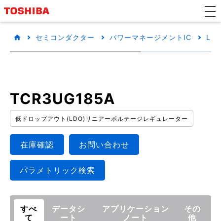
セミコンダクター
パワーマネージメントIC
LD
TCR3UG185A
低ドロップアウト(LDO)リニアーボルテージレギュレーター
在庫確認
お問い合わせ
パラメトリック検索
すべ
データシ
アプリケーション
その
て
ート
ノート
他