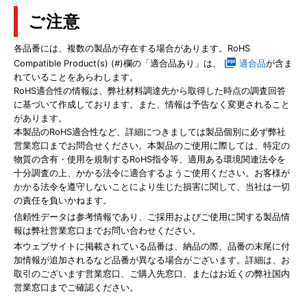
ご注意
各品番には、複数の製品が存在する場合があります。RoHS
Compatible Product(s) (#)欄の「適合品あり」は、
適合品
が含ま
れていることをあらわします。
RoHS適合性の情報は、弊社材料調達先から取得した時点の調査回答
に基づいて作成しております。また、情報は予告なく変更されること
があります。
本製品のRoHS適合性など、詳細につきましては製品個別に必ず弊社
営業窓口までお問合せください。本製品のご使用に際しては、特定の
物質の含有・使用を規制するRoHS指令等、適用ある環境関連法令を
十分調査の上、かかる法令に適合するようご使用ください。お客様が
かかる法令を遵守しないことにより生じた損害に関して、当社は一切
の責任を負いかねます。
信頼性データは参考情報であり、ご採用およびご使用に関する製品情
報は弊社営業窓口までお問い合わせください。
本ウェブサイトに掲載されている品番は、納品の際、品番の末尾に付
加情報が追加されるなど品番が異なる場合がございます。詳細は、お
取引のございます営業窓口、ご購入先窓口、またはお近くの弊社国内
営業窓口までご確認ください。