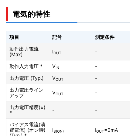
電気的特性
項目
記号
測定条件
動作出力電流
I
-
OUT
(Max)
動作入力電圧 *
V
-
IN
出力電圧 (Typ.)
V
-
OUT
出力電圧ライン
V
-
OUT
アップ
出力電圧精度(±)
-
-
*
バイアス電流(消
費電流) (オン時)
I
I
=0mA
B(ON)
OUT
(Typ.) *