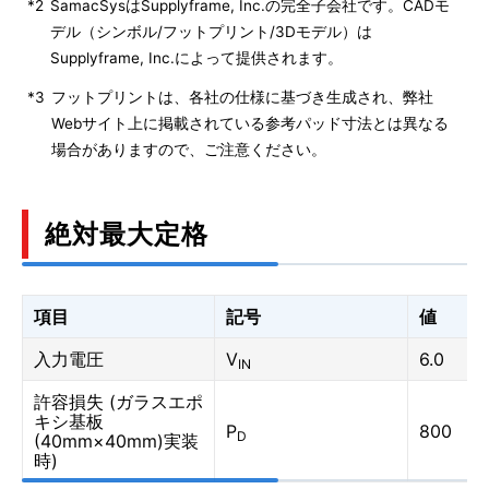
*2
SamacSysはSupplyframe, Inc.の完全子会社です。CADモ
デル（シンボル/フットプリント/3Dモデル）は
Supplyframe, Inc.によって提供されます。
*3
フットプリントは、各社の仕様に基づき生成され、弊社
Webサイト上に掲載されている参考パッド寸法とは異なる
場合がありますので、ご注意ください。
絶対最大定格
項目
記号
値
入力電圧
V
6.0
IN
許容損失 (ガラスエポ
キシ基板
P
800
D
(40mm×40mm)実装
時)