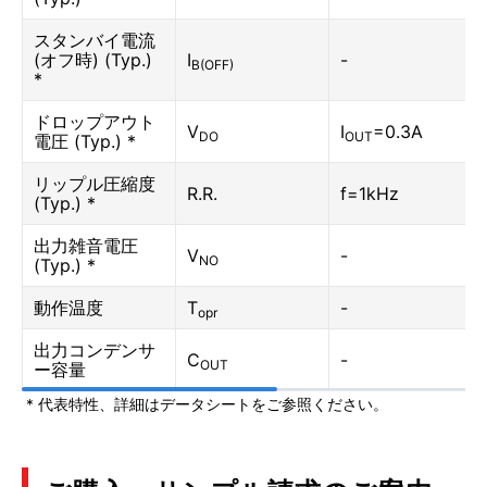
スタンバイ電流
(オフ時) (Typ.)
I
-
B(OFF)
*
ドロップアウト
V
I
=0.3A
DO
OUT
電圧 (Typ.) *
リップル圧縮度
R.R.
f=1kHz
(Typ.) *
出力雑音電圧
V
-
NO
(Typ.) *
動作温度
T
-
opr
出力コンデンサ
C
-
OUT
ー容量
* 代表特性、詳細はデータシートをご参照ください。