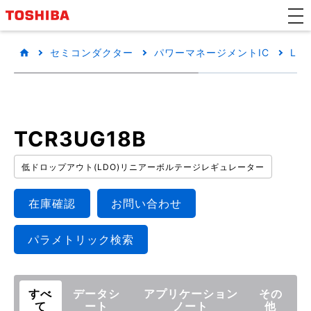
セミコンダクター
パワーマネージメントIC
LD
TCR3UG18B
低ドロップアウト(LDO)リニアーボルテージレギュレーター
在庫確認
お問い合わせ
パラメトリック検索
すべ
データシ
アプリケーション
その
て
ート
ノート
他