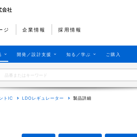
ージ
企業情報
採用情報
品
開発／設計支援
知る／学ぶ
ご購入
ントIC
LDOレギュレーター
製品詳細