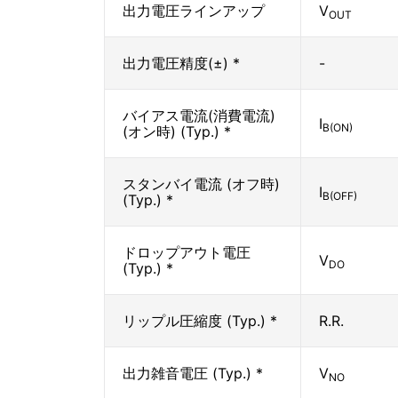
出力電圧ラインアップ
V
OUT
出力電圧精度(±) *
-
バイアス電流(消費電流)
I
B(ON)
(オン時) (Typ.) *
スタンバイ電流 (オフ時)
I
B(OFF)
(Typ.) *
ドロップアウト電圧
V
DO
(Typ.) *
リップル圧縮度 (Typ.) *
R.R.
出力雑音電圧 (Typ.) *
V
NO