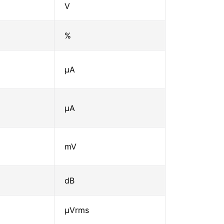
V
%
μA
μA
mV
dB
μVrms