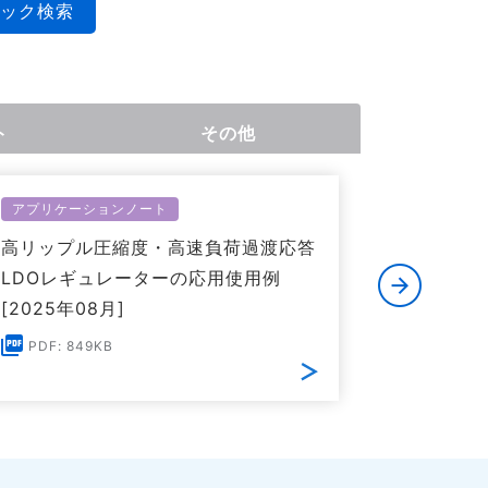
ック検索
ト
その他
アプリケーションノート
アプリケー
高リップル圧縮度・高速負荷過渡応答
ロードロ
LDOレギュレーターの応用使用例
IC(LDO
[2025年08月]
PDF: 1
PDF: 849KB