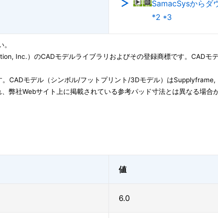
SamacSysから
*2 *3
い。
ation, Inc.）のCADモデルライブラリおよびその登録商標です。CADモデル(Symbo
子会社です。CADモデル（シンボル/フットプリント/3Dモデル）はSupplyfram
、弊社Webサイト上に掲載されている参考パッド寸法とは異なる場合
値
6.0