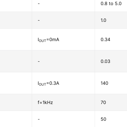
-
0.8 to 5.0
-
1.0
I
=0mA
0.34
OUT
-
0.03
I
=0.3A
140
OUT
f=1kHz
70
-
50