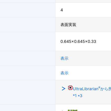
4
表面実装
0.645×0.645×0.33
表示
表示
®
UltraLibrarian
から
*1 *3