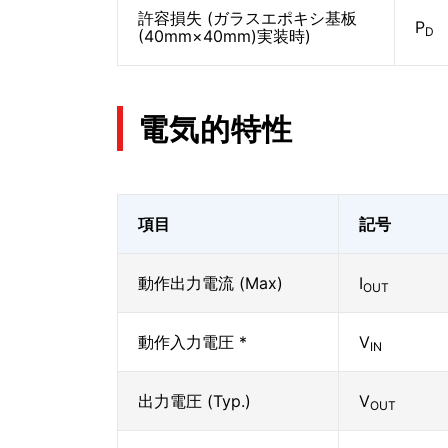
許容損失 (ガラスエポキシ基板
P
D
(40mm×40mm)実装時)
電気的特性
項目
記号
動作出力電流 (Max)
I
OUT
動作入力電圧 *
V
IN
出力電圧 (Typ.)
V
OUT