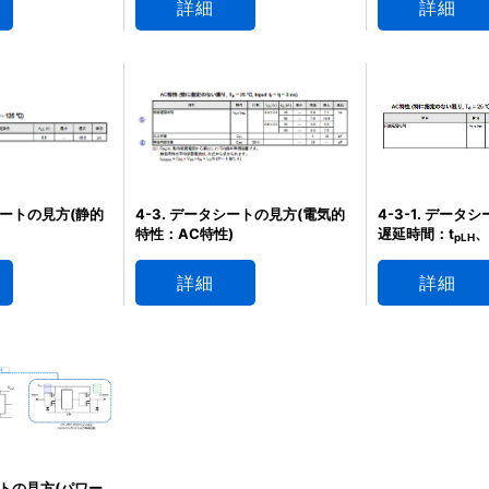
詳細
詳細
タシートの見方(静的
4-3. データシートの見方(電気的
4-3-1. データ
特性：AC特性)
遅延時間：t
、
pLH
詳細
詳細
ートの見方(パワー