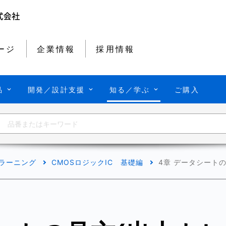
ージ
企業情報
採用情報
品
開発／設計支援
知る／学ぶ
ご購入
-ラーニング
CMOSロジックIC 基礎編
4章 データシート