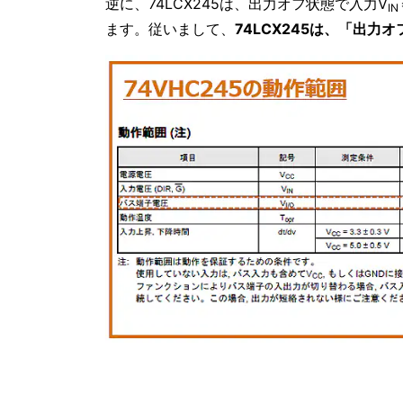
逆に、74LCX245は、出力オフ状態で入力V
IN
ます。従いまして、
74LCX245は、「出