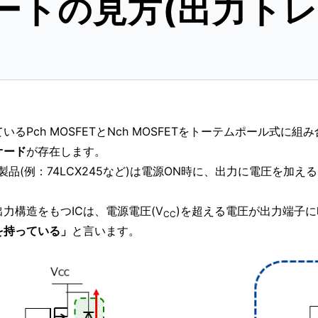
シートの見方(出力ト
ているPch MOSFETとNch MOSFETをトーテムポール式
オード
が存在します。
製品(例：74LCX245など)は電源ON時に、出力に電圧を加
力構造をもつICは、電源電圧(V
)を超える電圧が出力端子に
CC
を持っている」
と言います。