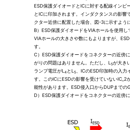
ESD保護ダイオードとICに対する配線イン
とICに印加されます。インダクタンスの影響
クター近傍に配置した場合、図-3に示すように当社
B）ESD保護ダイオードをVIAホールを使用
VIAホールの大きさや数にもよりますが、E
す。
C）ESD保護ダイオードをコネクターの近傍に
がりの問題はありません。ただし、L
が大き
5
ランプ電圧がL
とL
、ICのESD印加時の入力
4
5
す。このICにESDの影響を受けていないIC_2
能性があります。ESD侵入口からDUPまで
D）ESD保護ダイオードをコネクターの近傍