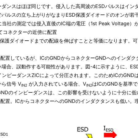
ピーダンスはほぼ同じです。侵入した高周波のESDパルスはイン
でパルスの立ち上がりがなまりESD保護ダイオードのオンが若
の測定では侵入直後のIC端の電圧（1st Peak Voltage
してコネクターの近傍に配置
SD保護ダイオードまでの配線を伸ばすことと等価になります。可
配置しているが、ICのGNDからコネクターGNDへのインダク
い場合、誤動作する可能性があります。図-4に示すように、ES
インピーダンスZICによって分圧されます。このためICのGND
から信号 V
が入力されている場合、V
はICのGNDを基準
IN2
IN2
のGNDのインピーダンスは、この影響を受けないように十分に
に配置。ICからコネクターへのGNDのインダクタンスも低い。