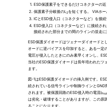
ESD保護素子をできるだけコネクターの近
保護素子分岐後のL
を短くする。 VIA
2
ICとESD侵入口（コネクターなど）を接
ESD侵入口（コネクターなど）に接続され
接続された部分までの間のラインの並走に
ESD保護ダイオードはツェナーダイオードと
オードに逆バイアスを印加すると、ある一定の
電圧が侵入したときにのみ素早くオンし、ES
当社のESD保護ダイオードは長年培われたツ
ます。
図-1はESD保護ダイオードの挿入例です。E
続されている信号ラインや制御ラインとGND
されます。被保護回路のESD侵入時の電流I
Prot
は劣化・破壊することがありますが、この原
ることになります。