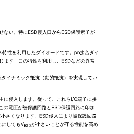
ない。特にESD侵入口からESD保護素子が
ス特性を利用したダイオードです。pn接合ダイ
じます。この特性を利用し、ESDなどの異常
。
低ダイナミック抵抗（動的抵抗）を実現してい
ら主に侵入します。従って、これらI/O端子に接
この電圧が被保護回路とESD保護回路に印加
小さくなります。ESD侵入により被保護回路
れにしてもV
が小さいことが守る性能を高め
ESD