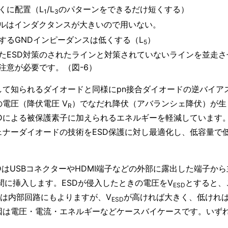
くに配置（L
/L
のパターンをできるだけ短くする）
1
3
ホールはインダクタンスが大きいので用いない。
続するGNDインピーダンスは低くする（L
）
5
たESD対策のされたラインと対策されていないラインを並走させ
注意が必要です。（図-6）
して知られるダイオードと同様にpn接合ダイオードの逆バイア
電圧（降伏電圧 V
）でなだれ降伏（アバランシェ降伏）が生
R
Dによる被保護素子に加えられるエネルギーを軽減しています
ェナーダイオードの技術をESD保護に対し最適化し、低容量で
SDはUSBコネクターやHDMI端子などの外部に露出した端子か
間に挿入します。ESDが侵入したときの電圧をV
とすると、
ESD
は内部回路にもよりますが、V
が高ければ大きく、低ければ
ESD
因は電圧・電流・エネルギーなどケースバイケースです。いず