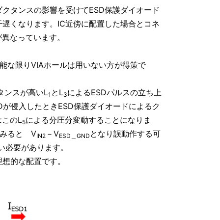
ダクタンスの影響を受けてESD保護ダイオード
干遅くなります。IC近傍に配置した場合とコネ
）が異なっています。
能な限りVIAホールは用いない方が得策で
タンスが高いL
とL
によるESDパルスの立ち上
1
3
Dが侵入したときESD保護ダイオードによるク
はこのL
による分圧分変動することになりま
5
でみると V
－V
となり誤動作する可
IN2
ESD＿GND
低い必要があります。
理想的な配置です。