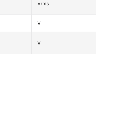
Vrms
V
V