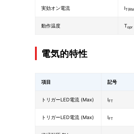
実効オン電流
I
T(RM
動作温度
T
opr
電気的特性
項目
記号
トリガーLED電流 (Max)
I
FT
トリガーLED電流 (Max)
I
FT