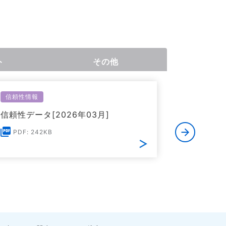
ト
その他
信頼性情報
環境関連情
信頼性データ[2026年03月]
欧州RoHS
る証明書[
PDF: 242KB
PDF: 1