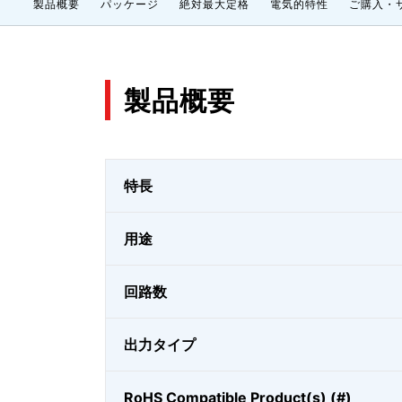
製品概要
パッケージ
絶対最大定格
電気的特性
ご購入・
製品概要
特長
用途
回路数
出力タイプ
RoHS Compatible Product(s) (#)