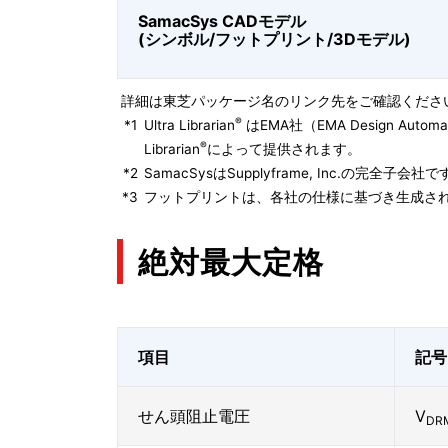
SamacSys CADモデル
(シンボル/フットプリント/3Dモデル)
詳細は東芝パッケージ名のリンク先をご確認くださ
®
*1
Ultra Librarian
はEMA社（EMA Design Autom
®
Librarian
によって提供されます。
*2
SamacSysはSupplyframe, Inc.の完全
*3
フットプリントは、各社の仕様に基づき生成され
絶対最大定格
項目
記号
せん頭阻止電圧
V
DR