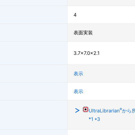
4
表面実装
3.7×7.0×2.1
表示
表示
®
UltraLibrarian
から
*1 *3