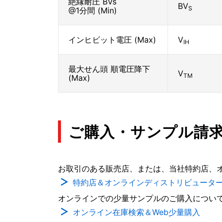
絶縁耐圧 BVs
BV
S
@1分間 (Min)
インヒビット電圧 (Max)
V
IH
最大せん頭 順電圧降下
V
TM
(Max)
ご購入・サンプル請
お取引のある販売店、または、当社特約店、
特約店＆オンラインディストリビュータ
オンラインでの少量サンプルのご購入につい
オンライン在庫検索＆Web少量購入