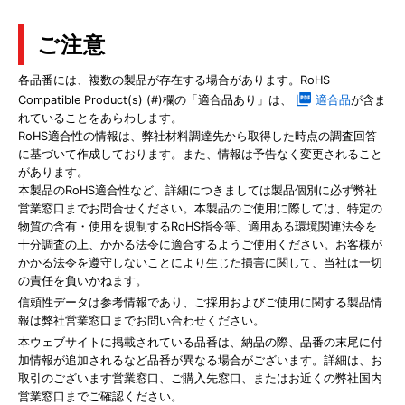
ご注意
各品番には、複数の製品が存在する場合があります。RoHS
Compatible Product(s) (#)欄の「適合品あり」は、
適合品
が含ま
れていることをあらわします。
RoHS適合性の情報は、弊社材料調達先から取得した時点の調査回答
に基づいて作成しております。また、情報は予告なく変更されること
があります。
本製品のRoHS適合性など、詳細につきましては製品個別に必ず弊社
営業窓口までお問合せください。本製品のご使用に際しては、特定の
物質の含有・使用を規制するRoHS指令等、適用ある環境関連法令を
十分調査の上、かかる法令に適合するようご使用ください。お客様が
かかる法令を遵守しないことにより生じた損害に関して、当社は一切
の責任を負いかねます。
信頼性データは参考情報であり、ご採用およびご使用に関する製品情
報は弊社営業窓口までお問い合わせください。
本ウェブサイトに掲載されている品番は、納品の際、品番の末尾に付
加情報が追加されるなど品番が異なる場合がございます。詳細は、お
取引のございます営業窓口、ご購入先窓口、またはお近くの弊社国内
営業窓口までご確認ください。