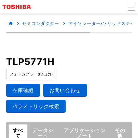
セミコンダクター
アイソレーター/ソリッドステートリ
TLP5771H
フォトカプラー(IC出力)
在庫確認
お問い合わせ
パラメトリック検索
すべ
データシ
アプリケーション
その
て
ート
ノート
他