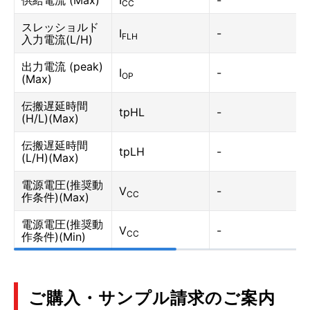
供給電流 (Max)
I
-
CC
スレッショルド
I
-
FLH
入力電流(L/H)
出力電流 (peak)
I
-
OP
(Max)
伝搬遅延時間
tpHL
-
(H/L)(Max)
伝搬遅延時間
tpLH
-
(L/H)(Max)
電源電圧(推奨動
V
-
CC
作条件)(Max)
電源電圧(推奨動
V
-
CC
作条件)(Min)
ご購入・サンプル請求のご案内