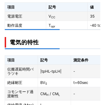
項目
記号
値
電源電圧
V
35
CC
動作温度
T
-40 to 1
opr
電気的特性
項目
記号
測定条件
伝搬遅延時間バ
|tpHL-tpLH|
-
ラツキ
絶縁耐圧
BV
t=60sec
S
コモンモード過
CM
/ CM
-
H
L
渡耐性